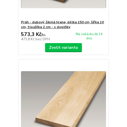
Práh - dubový, šikmá hrana, délka 150 cm, šířka 10
cm, tloušťka 2 cm - s doplňky
573,3 Kč
Na zakázku do 14
/
ks
dnů
473,8 Kč
bez DPH
Zvolit variantu