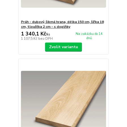
Práh - dubový, šikmá hrana, délka 150 cm, šířka 18
cm, tloušťka 2 cm - s doplňky
1 340,1 Kč
Na zakázku do 14
/
ks
dnů
1 107,5 Kč
bez DPH
Zvolit variantu