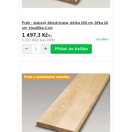
Práh - dubový, šikmá hrana, délka 150 cm, šířka 20
cm, tloušťka 2 cm
1 497,3 Kč
/
ks
skladem
1 237,4 Kč
bez DPH
Přidat do košíku