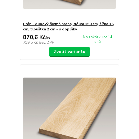
Práh - dubový, šikmá hrana, délka 150 cm, šířka 15
cm, tloušťka 2 cm - s doplňky
870,6 Kč
Na zakázku do 14
/
ks
dnů
719,5 Kč
bez DPH
Zvolit variantu