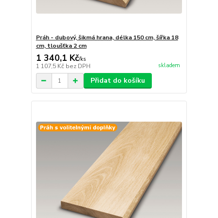
Práh - dubový, šikmá hrana, délka 150 cm, šířka 18
cm, tloušťka 2 cm
1 340,1 Kč
/
ks
skladem
1 107,5 Kč
bez DPH
Přidat do košíku