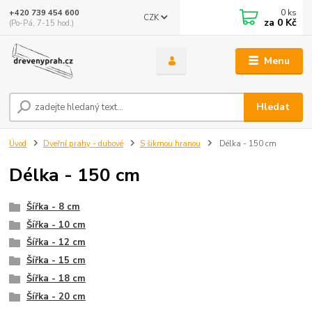
0
ks
+420 739 454 600
CZK
za
0 Kč
(Po-Pá, 7-15 hod.)
Menu
Hledat
Úvod
Dveřní prahy - dubové
S šikmou hranou
Délka - 150 cm
Délka - 150 cm
Šířka - 8 cm
Šířka - 10 cm
Šířka - 12 cm
Šířka - 15 cm
Šířka - 18 cm
Šířka - 20 cm