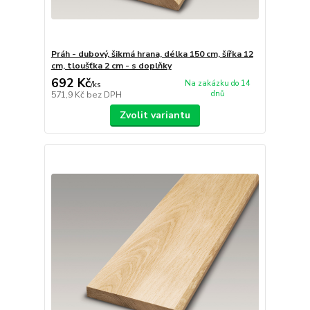
Práh - dubový, šikmá hrana, délka 150 cm, šířka 12
cm, tloušťka 2 cm - s doplňky
692 Kč
Na zakázku do 14
/
ks
dnů
571,9 Kč
bez DPH
Zvolit variantu