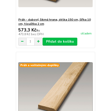
Práh - dubový, šikmá hrana, délka 150 cm, šířka 10
cm, tloušťka 2 cm
573,3 Kč
/
ks
skladem
473,8 Kč
bez DPH
Přidat do košíku