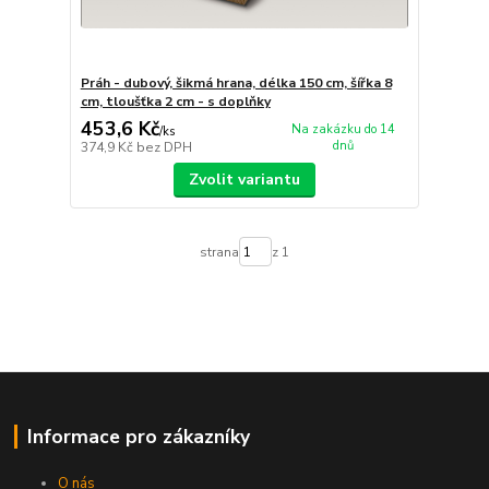
Práh - dubový, šikmá hrana, délka 150 cm, šířka 8
cm, tloušťka 2 cm - s doplňky
453,6 Kč
Na zakázku do 14
/
ks
dnů
374,9 Kč
bez DPH
Zvolit variantu
strana
z 1
Informace pro zákazníky
O nás