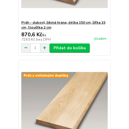
Práh - dubový, šikmá hrana, délka 150 cm, šířka 15
cm, tloušťka 2 cm
870,6 Kč
/
ks
skladem
719,5 Kč
bez DPH
Přidat do košíku