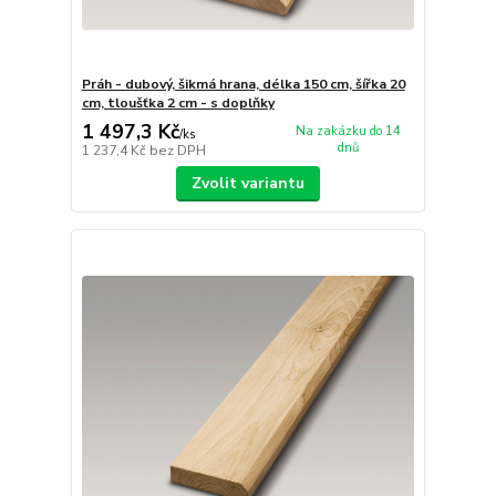
Práh - dubový, šikmá hrana, délka 150 cm, šířka 20
cm, tloušťka 2 cm - s doplňky
1 497,3 Kč
Na zakázku do 14
/
ks
dnů
1 237,4 Kč
bez DPH
Zvolit variantu