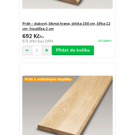
Práh - dubový, šikmá hrana, délka 150 cm, šířka 12
cm, tloušťka 2 cm
692 Kč
/
ks
skladem
571,9 Kč
bez DPH
Přidat do košíku