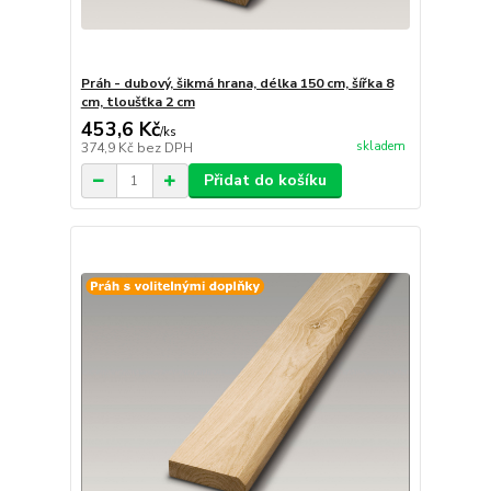
Práh - dubový, šikmá hrana, délka 150 cm, šířka 8
cm, tloušťka 2 cm
453,6 Kč
/
ks
skladem
374,9 Kč
bez DPH
Přidat do košíku