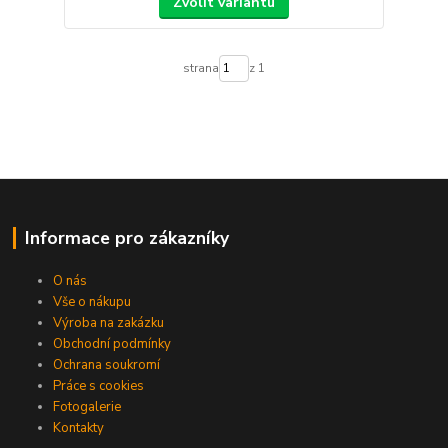
Zvolit variantu
strana
z 1
Informace pro zákazníky
O nás
Vše o nákupu
Výroba na zakázku
Obchodní podmínky
Ochrana soukromí
Práce s cookies
Fotogalerie
Kontakty