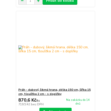
Přidat do košíku
Práh - dubový, šikmá hrana, délka 150 cm, šířka 15
cm, tloušťka 2 cm - s doplňky
870,6 Kč
Na zakázku do 14
/
ks
dnů
719,5 Kč
bez DPH