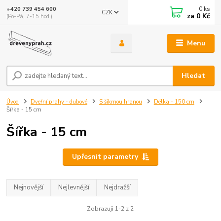
0
ks
+420 739 454 600
CZK
za
0 Kč
(Po-Pá, 7-15 hod.)
Menu
Hledat
Úvod
Dveřní prahy - dubové
S šikmou hranou
Délka - 150 cm
Šířka - 15 cm
Šířka - 15 cm
Upřesnit parametry
Nejnovější
Nejlevnější
Nejdražší
Zobrazuji 1-2 z 2