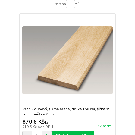
strana
z 1
Práh - dubový, šikmá hrana, délka 150 cm, šířka 15
cm, tloušťka 2 cm
870,6 Kč
/
ks
skladem
719,5 Kč
bez DPH