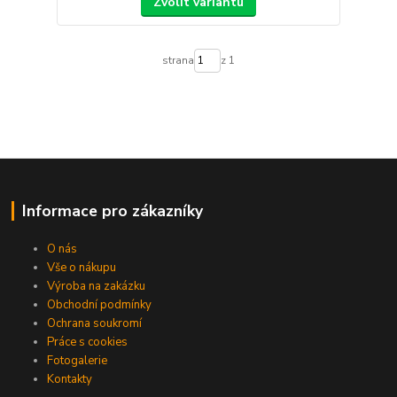
Zvolit variantu
strana
z 1
Informace pro zákazníky
O nás
Vše o nákupu
Výroba na zakázku
Obchodní podmínky
Ochrana soukromí
Práce s cookies
Fotogalerie
Kontakty