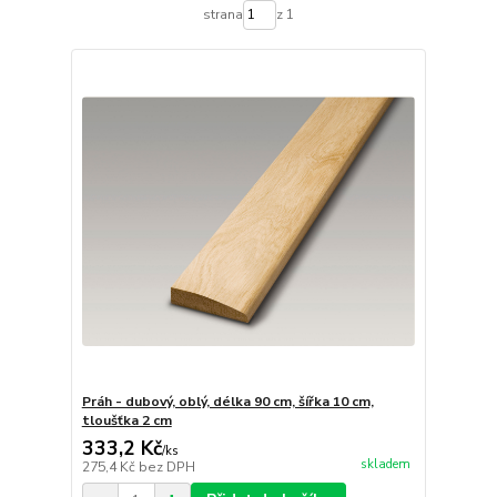
strana
z 1
Práh - dubový, oblý, délka 90 cm, šířka 10 cm,
tloušťka 2 cm
333,2 Kč
/
ks
skladem
275,4 Kč
bez DPH