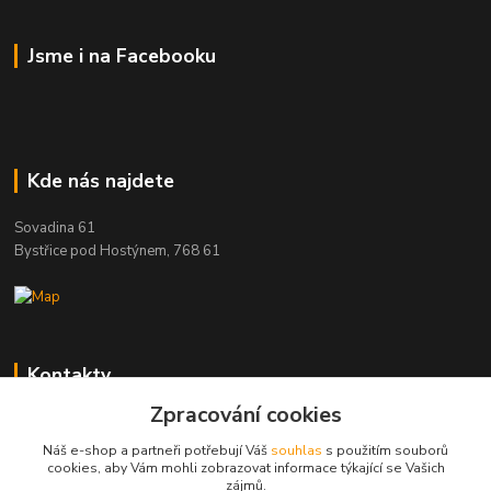
Jsme i na Facebooku
Kde nás najdete
Sovadina 61
Bystřice pod Hostýnem, 768 61
Kontakty
Zpracování cookies
DŘEVOPRODUKT BEDNAŘÍK s.r.o.
+420 739 454 600
Náš e-shop a partneři potřebují Váš
souhlas
s použitím souborů
(Po-Pá, 7-15 hod.)
cookies, aby Vám mohli zobrazovat informace týkající se Vašich
zájmů.