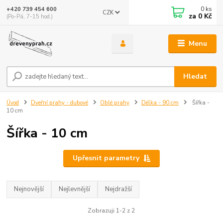
0
ks
+420 739 454 600
CZK
za
0 Kč
(Po-Pá, 7-15 hod.)
Menu
Hledat
Úvod
Dveřní prahy - dubové
Oblé prahy
Délka - 90 cm
Šířka -
10 cm
Šířka - 10 cm
Upřesnit parametry
Nejnovější
Nejlevnější
Nejdražší
Zobrazuji 1-2 z 2