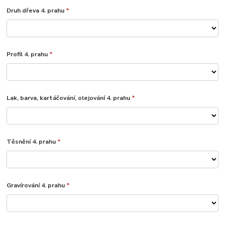
Druh dřeva 4. prahu
*
Profil 4. prahu
*
Lak, barva, kartáčování, olejování 4. prahu
*
Těsnění 4. prahu
*
Gravírování 4. prahu
*