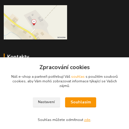
Kontakty
Zpracování cookies
DŘEVOPRODUKT BEDNAŘÍK s.r.o.
+420 739 454 600
Náš e-shop a partneři potřebují Váš
souhlas
s použitím souborů
(Po-Pá, 7-15 hod.)
cookies, aby Vám mohli zobrazovat informace týkající se Vašich
zájmů.
info@drevenyprah.cz
Souhlasím
Nastavení
Souhlas můžete odmítnout
zde
.
Vytvořeno na
Eshop-rychle.cz