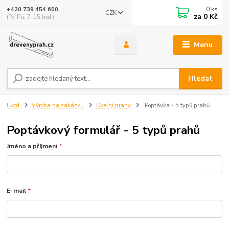
0
ks
+420 739 454 600
CZK
za
0 Kč
(Po-Pá, 7-15 hod.)
Menu
Hledat
Úvod
Výroba na zakázku
Dveřní prahy
Poptávka - 5 typů prahů
Poptávkový formulář - 5 typů prahů
Jméno a příjmení
*
E-mail
*