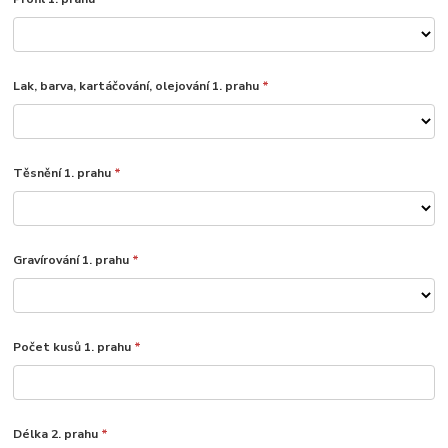
Lak, barva, kartáčování, olejování 1. prahu
*
Těsnění 1. prahu
*
Gravírování 1. prahu
*
Počet kusů 1. prahu
*
Délka 2. prahu
*