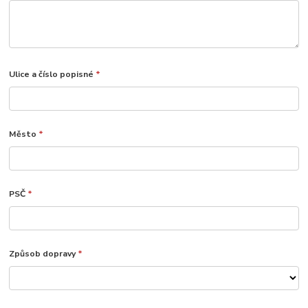
Ulice a číslo popisné
*
Město
*
PSČ
*
Způsob dopravy
*