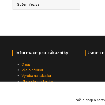
Sušení řeziva
Informace pro zákazníky
Jsme i 
O nás
Vše o nákupu
Výroba na zakázku
Obchodní podmínky
Ochrana soukromí
Práce s cookies
Fotogalerie
Náš e-shop a partn
Kontakty