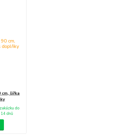
 cm, šířka
ňky
zakázku do
14 dnů