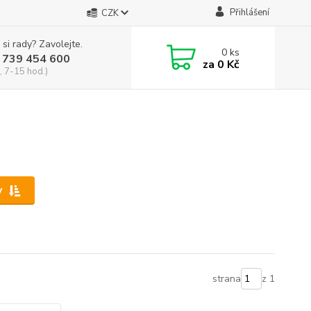
Přihlášení
CZK
 si rady? Zavolejte.
0
ks
 739 454 600
za
0 Kč
, 7-15 hod.)
y
strana
z 1