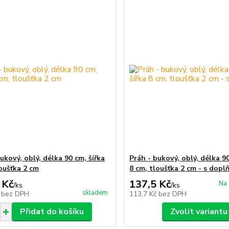
ukový, oblý, délka 90 cm, šířka
Práh - bukový, oblý, délka 90
loušťka 2 cm
8 cm, tloušťka 2 cm - s dopl
 Kč
137,5 Kč
Na 
/
ks
/
ks
skladem
č
bez DPH
113,7 Kč
bez DPH
Přidat do košíku
Zvolit variantu