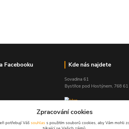
na Facebooku
Kde nás najdete
Sovadina 61
Bystřice pod Hostýnem, 768 61
Zpracování cookies
eři potřebují Váš
souhlas
s použitím souborů cookies, aby Vám mohli z
týkající se Vašich zájmů.