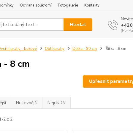
odmínky
Ochrana soukromí
Fotogalerie
Kontakty
Nevíte
Hledat
+420
(Po-Pá
veřní prahy - bukové
Oblé prahy
Délka - 90 cm
Šířka - 8 cm
a - 8 cm
Upřesnit parametr
jší
Nejlevnější
Nejdražší
1-2 z 2