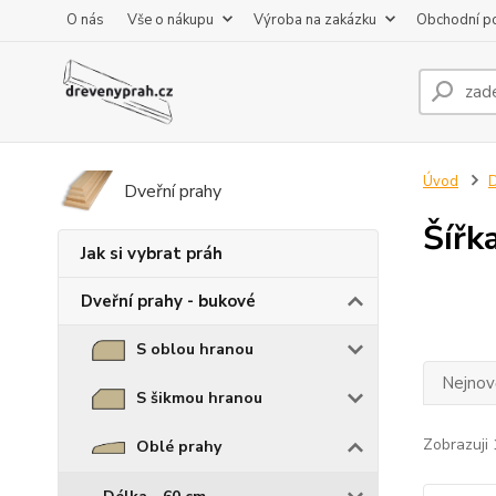
O nás
Vše o nákupu
Výroba na zakázku
Obchodní p
Úvod
D
Dveřní prahy
Šířk
Jak si vybrat práh
Dveřní prahy - bukové
S oblou hranou
Nejnově
S šikmou hranou
Zobrazuji 
Oblé prahy