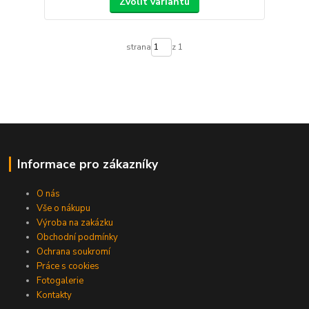
Zvolit variantu
strana
z 1
Informace pro zákazníky
O nás
Vše o nákupu
Výroba na zakázku
Obchodní podmínky
Ochrana soukromí
Práce s cookies
Fotogalerie
Kontakty