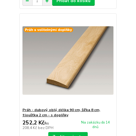
Přidat do košíku
Práh - dubový, oblý, délka 90 cm, šířka 8 cm,
tloušťka 2 cm - s doplňky
252,2 Kč
Na zakázku do 14
/
ks
dnů
208,4 Kč
bez DPH