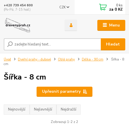
0
ks
+420 739 454 600
CZK
za
0 Kč
(Po-Pá, 7-15 hod.)
Menu
Hledat
Úvod
Dveřní prahy - dubové
Oblé prahy
Délka - 90 cm
Šířka - 8
cm
Šířka - 8 cm
Upřesnit parametry
Nejnovější
Nejlevnější
Nejdražší
Zobrazuji 1-2 z 2