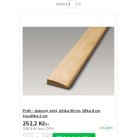
strana
z 1
Práh - dubový, oblý, délka 90 cm, šířka 8 cm,
tloušťka 2 cm
252,2 Kč
/
ks
skladem
208,4 Kč
bez DPH