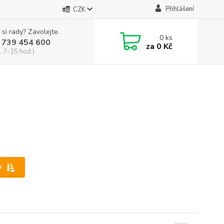
Přihlášení
CZK
 si rady? Zavolejte.
0
ks
 739 454 600
za
0 Kč
, 7-15 hod.)
y