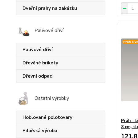
Dveřní prahy na zakázku
Palivové dříví
Palivové dříví
Dřevěné brikety
Dřevní odpad
Ostatní výrobky
Hoblované polotovary
Práh - b
8 cm, tl
Pilařská výroba
121,8