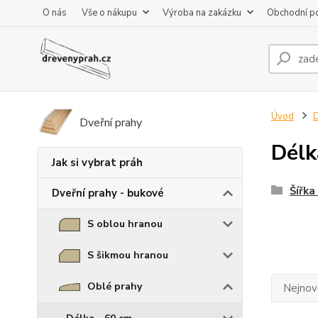
O nás
Vše o nákupu
Výroba na zakázku
Obchodní p
Úvod
D
Dveřní prahy
Délk
Jak si vybrat práh
Šířka
Dveřní prahy - bukové
S oblou hranou
S šikmou hranou
Oblé prahy
Nejnově