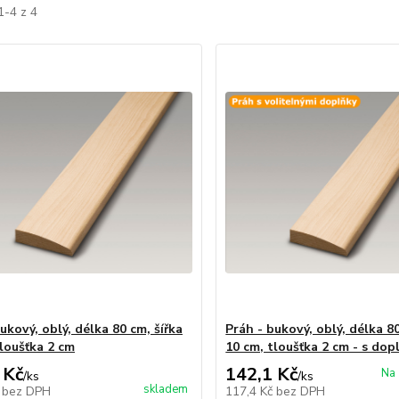
1-4 z 4
ukový, oblý, délka 80 cm, šířka
Práh - bukový, oblý, délka 80
tloušťka 2 cm
10 cm, tloušťka 2 cm - s dop
 Kč
142,1 Kč
Na 
/
ks
/
ks
skladem
č
bez DPH
117,4 Kč
bez DPH