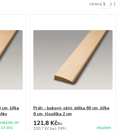
strana
z 1
 cm, šířka
Práh - bukový, oblý, délka 80 cm, šířka
lňky
8 cm, tloušťka 2 cm
121,8 Kč
zakázku do
/
ks
14 dnů
skladem
100,7 Kč
bez DPH