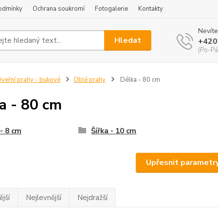
odmínky
Ochrana soukromí
Fotogalerie
Kontakty
Nevíte
Hledat
+420
(Po-Pá
veřní prahy - bukové
Oblé prahy
Délka - 80 cm
a - 80 cm
 - 8 cm
Šířka - 10 cm
Upřesnit parametr
jší
Nejlevnější
Nejdražší