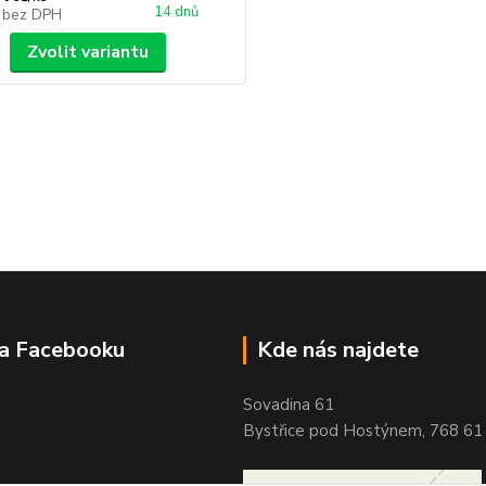
14 dnů
č
bez DPH
Zvolit variantu
na Facebooku
Kde nás najdete
Sovadina 61
Bystřice pod Hostýnem, 768 61