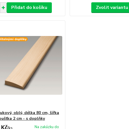
Přidat do košíku
Zvolit variantu
ukový, oblý, délka 80 cm, šířka
oušťka 2 cm - s doplňky
 Kč
Na zakázku do
/
ks