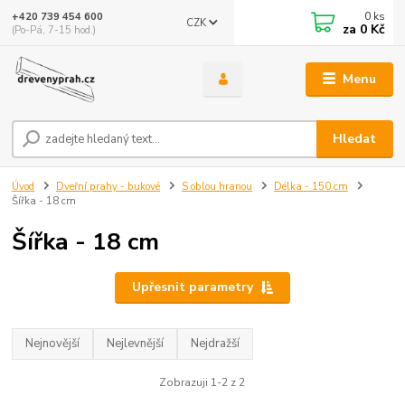
0
ks
+420 739 454 600
CZK
za
0 Kč
(Po-Pá, 7-15 hod.)
Menu
Hledat
Úvod
Dveřní prahy - bukové
S oblou hranou
Délka - 150 cm
Šířka - 18 cm
Šířka - 18 cm
Upřesnit parametry
Nejnovější
Nejlevnější
Nejdražší
Zobrazuji 1-2 z 2