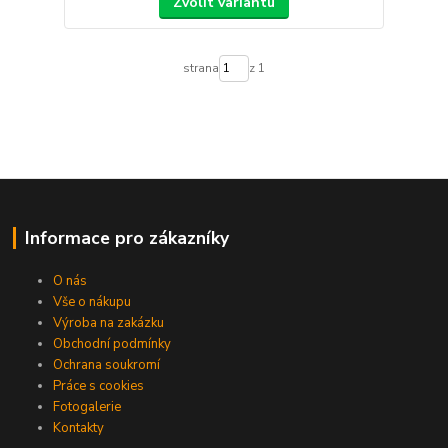
Zvolit variantu
strana
z 1
Informace pro zákazníky
O nás
Vše o nákupu
Výroba na zakázku
Obchodní podmínky
Ochrana soukromí
Práce s cookies
Fotogalerie
Kontakty