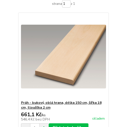
strana
z 1
Práh - bukový, oblá hrana, délka 150 cm, šířka 18
cm, tloušťka 2 cm
661,1 Kč
/
ks
skladem
546,4 Kč
bez DPH