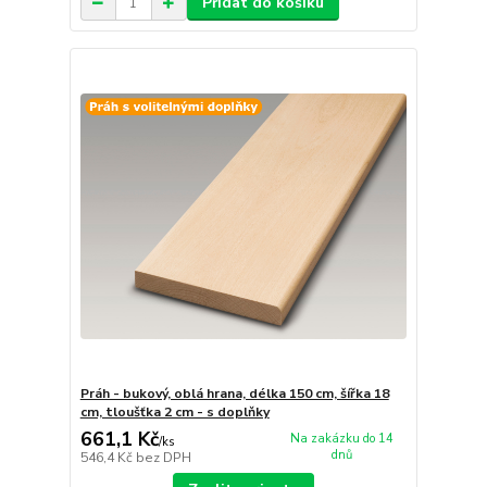
Přidat do košíku
Práh - bukový, oblá hrana, délka 150 cm, šířka 18
cm, tloušťka 2 cm - s doplňky
661,1 Kč
Na zakázku do 14
/
ks
dnů
546,4 Kč
bez DPH