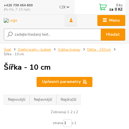
0
ks
+420 739 454 600
CZK
za
0 Kč
(Po-Pá, 7-15 hod.)
Menu
Hledat
Úvod
Dveřní prahy - bukové
S oblou hranou
Délka - 150 cm
Šířka - 10 cm
Šířka - 10 cm
Upřesnit parametry
Nejnovější
Nejlevnější
Nejdražší
Zobrazuji 1-2 z 2
strana
z 1