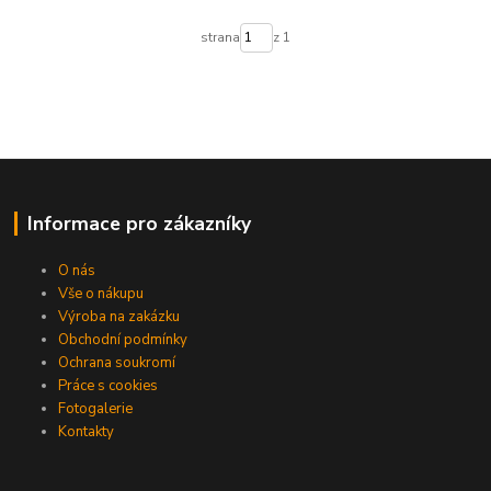
strana
z 1
Informace pro zákazníky
O nás
Vše o nákupu
Výroba na zakázku
Obchodní podmínky
Ochrana soukromí
Práce s cookies
Fotogalerie
Kontakty