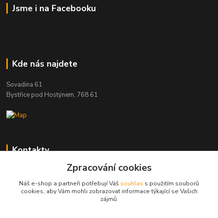
Jsme i na Facebooku
Kde nás najdete
Sovadina 61
Bystřice pod Hostýnem, 768 61
Kontakty
Zpracování cookies
DŘEVOPRODUKT BEDNAŘÍK s.r.o.
+420 739 454 600
Náš e-shop a partneři potřebují Váš
souhlas
s použitím souborů
(Po-Pá, 7-15 hod.)
cookies, aby Vám mohli zobrazovat informace týkající se Vašich
zájmů.
info@drevenyprah.cz