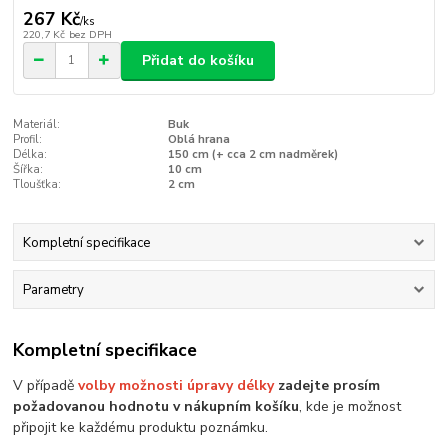
267 Kč
/
ks
220,7 Kč
bez DPH
Přidat do košíku
Materiál:
Buk
Profil:
Oblá hrana
Délka:
150 cm (+ cca 2 cm nadměrek)
Šířka:
10 cm
Tloušťka:
2 cm
Kompletní specifikace
Parametry
Kompletní specifikace
V případě
volby možnosti úpravy délky
zadejte prosím
požadovanou hodnotu v nákupním košíku
, kde je možnost
připojit ke každému produktu poznámku.