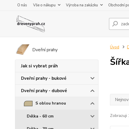
O nás
Vše o nákupu
Výroba na zakázku
Obchodní p
Úvod
D
Dveřní prahy
Šířk
Jak si vybrat práh
Dveřní prahy - bukové
Dveřní prahy - dubové
Nejnově
S oblou hranou
Zobrazuji 
Délka - 60 cm
Délka - 70 cm