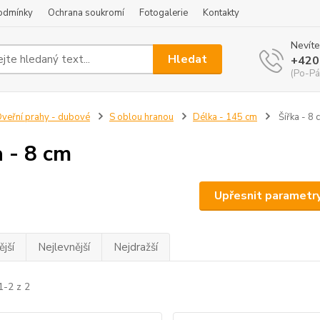
odmínky
Ochrana soukromí
Fotogalerie
Kontakty
Nevíte
Hledat
+420
(Po-Pá
veřní prahy - dubové
S oblou hranou
Délka - 145 cm
Šířka - 8 
a - 8 cm
Upřesnit parametr
jší
Nejlevnější
Nejdražší
1-2 z 2