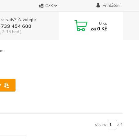
Přihlášení
CZK
 si rady? Zavolejte.
0
ks
 739 454 600
za
0 Kč
, 7-15 hod.)
cm
y
strana
z 1