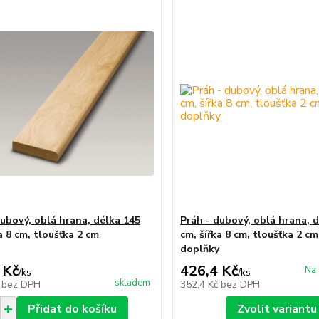
dubový, oblá hrana, délka 145
Práh - dubový, oblá hrana, 
a 8 cm, tloušťka 2 cm
cm, šířka 8 cm, tloušťka 2 cm
doplňky
 Kč
426,4 Kč
Na 
/
ks
/
ks
skladem
č
bez DPH
352,4 Kč
bez DPH
Přidat do košíku
Zvolit variantu