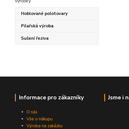
Hoblované polotovary
Pilařská výroba
Sušení řeziva
Informace pro zákazníky
Jsme i 
O nás
Vše o nákupu
Výroba na zakázku