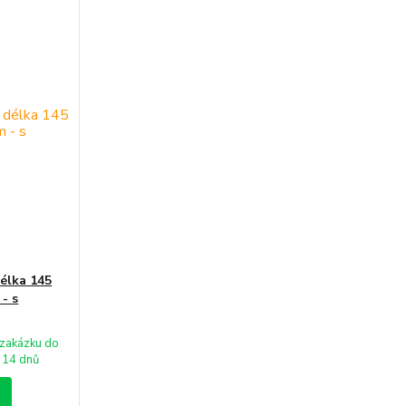
délka 145
 - s
zakázku do
14 dnů