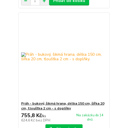
Přidat do košíku
Práh - bukový, šikmá hrana, délka 150 cm, šířka 20
cm, tloušťka 2 cm - s doplňky
755,8 Kč
Na zakázku do 14
/
ks
dnů
624,6 Kč
bez DPH