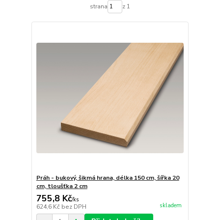
strana
z 1
Práh - bukový, šikmá hrana, délka 150 cm, šířka 20
cm, tloušťka 2 cm
755,8 Kč
/
ks
skladem
624,6 Kč
bez DPH