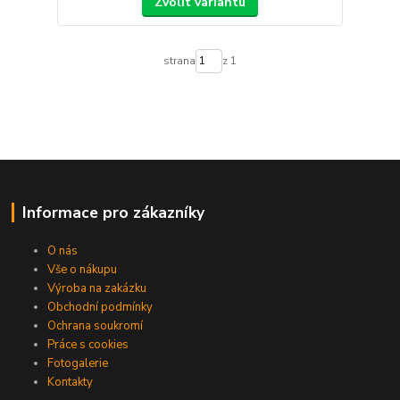
Zvolit variantu
strana
z 1
Informace pro zákazníky
O nás
Vše o nákupu
Výroba na zakázku
Obchodní podmínky
Ochrana soukromí
Práce s cookies
Fotogalerie
Kontakty