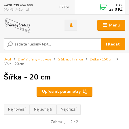
0
ks
+420 739 454 600
CZK
za
0 Kč
(Po-Pá, 7-15 hod.)
Menu
Hledat
Úvod
Dveřní prahy - bukové
S šikmou hranou
Délka - 150 cm
Šířka - 20 cm
Šířka - 20 cm
Upřesnit parametry
Nejnovější
Nejlevnější
Nejdražší
Zobrazuji 1-2 z 2