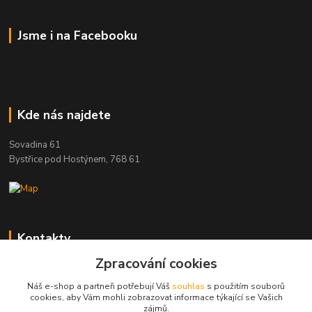
Jsme i na Facebooku
Kde nás najdete
Sovadina 61
Bystřice pod Hostýnem, 768 61
Kontakty
Zpracování cookies
DŘEVOPRODUKT BEDNAŘÍK s.r.o.
+420 739 454 600
Náš e-shop a partneři potřebují Váš
souhlas
s použitím souborů
(Po-Pá, 7-15 hod.)
cookies, aby Vám mohli zobrazovat informace týkající se Vašich
zájmů.