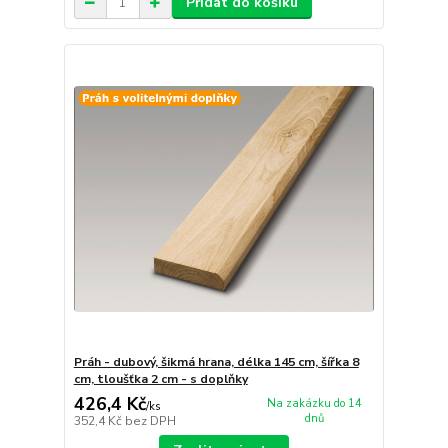
Přidat do košíku
Práh - dubový, šikmá hrana, délka 145 cm, šířka 8
cm, tloušťka 2 cm - s doplňky
426,4 Kč
Na zakázku do 14
/
ks
dnů
352,4 Kč
bez DPH