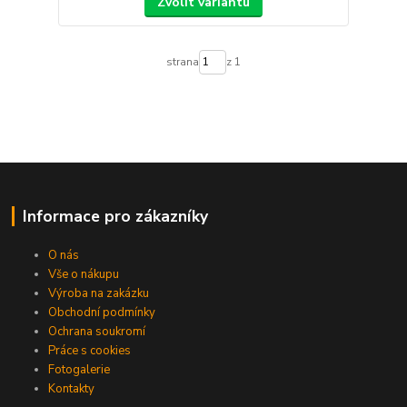
Zvolit variantu
strana
z 1
Informace pro zákazníky
O nás
Vše o nákupu
Výroba na zakázku
Obchodní podmínky
Ochrana soukromí
Práce s cookies
Fotogalerie
Kontakty