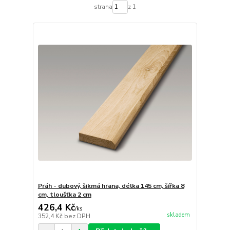
strana
z 1
Práh - dubový, šikmá hrana, délka 145 cm, šířka 8
cm, tloušťka 2 cm
426,4 Kč
/
ks
skladem
352,4 Kč
bez DPH