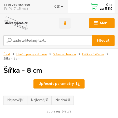
0
ks
+420 739 454 600
CZK
za
0 Kč
(Po-Pá, 7-15 hod.)
Menu
Hledat
Úvod
Dveřní prahy - dubové
S šikmou hranou
Délka - 145 cm
Šířka - 8 cm
Šířka - 8 cm
Upřesnit parametry
Nejnovější
Nejlevnější
Nejdražší
Zobrazuji 1-2 z 2