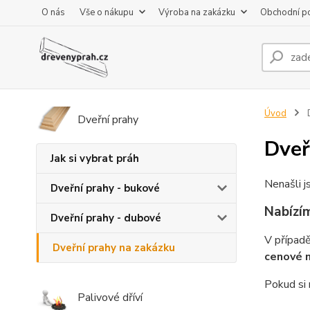
O nás
Vše o nákupu
Výroba na zakázku
Obchodní p
Úvod
D
Dveřní prahy
Dveř
Jak si vybrat práh
Nenašli j
Dveřní prahy - bukové
Nabízím
Dveřní prahy - dubové
V případ
Dveřní prahy na zakázku
cenové 
Pokud si 
Palivové dříví