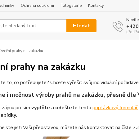
odmínky
Ochrana soukromí
Fotogalerie
Kontakty
Nevíte
Hledat
+420
(Po-Pá
veřní prahy na zakázku
ní prahy na zakázku
ste to, co potřebujete? Chcete vyřešit svůj individuální požadav
e i možnost výroby prahů na zakázku, přesně dle
ě zájmu prosím
vyplňte a odešlete
tento
poptávkový formulář
nabídky
.
nejste jisti Vaší představou, můžete nás kontaktovat na čísle