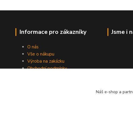
Informace pro zákazníky
Jsme i 
O nás
Vše o nákupu
Výroba na zakázku
Obchodní podmínky
Ochrana soukromí
Práce s cookies
Fotogalerie
Náš e-shop a partn
Kontakty