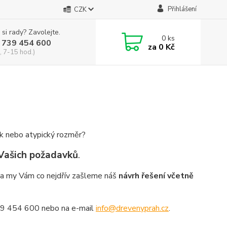
Přihlášení
CZK
 si rady? Zavolejte.
0
ks
 739 454 600
za
0 Kč
, 7-15 hod.)
ek nebo atypický rozměr?
 Vašich požadavků
.
a my Vám co nejdřív zašleme náš
návrh řešení včetně
 739 454 600 nebo na e-mail
info@drevenyprah.cz
.