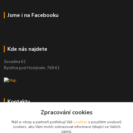
Jsme i na Facebooku
Kde nás najdete
Sovadina 61
Bystřice pod Hostýnem, 768 61
Kontakty
Zpracování cookies
DŘEVOPRODUKT BEDNAŘÍK s.r.o.
+420 739 454 600
Náš e-shop a partneři potřebují Váš
souhlas
s použitím souborů
(Po-Pá, 7-15 hod.)
cookies, aby Vám mohli zobrazovat informace týkající se Vašich
zájmů.