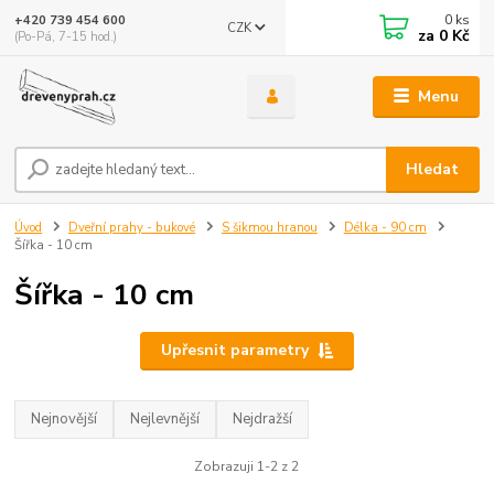
0
ks
+420 739 454 600
CZK
za
0 Kč
(Po-Pá, 7-15 hod.)
Menu
Hledat
Úvod
Dveřní prahy - bukové
S šikmou hranou
Délka - 90 cm
Šířka - 10 cm
Šířka - 10 cm
Upřesnit parametry
Nejnovější
Nejlevnější
Nejdražší
Zobrazuji 1-2 z 2