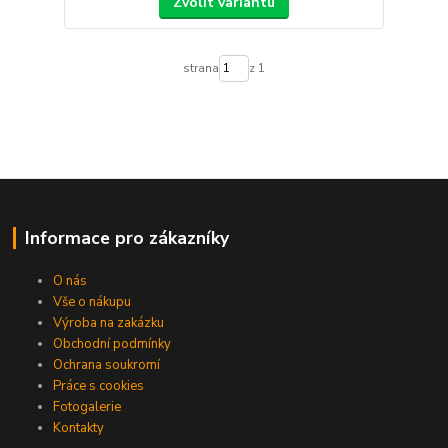
Zvolit variantu
strana
z 1
Informace pro zákazníky
O nás
Vše o nákupu
Výroba na zakázku
Obchodní podmínky
Ochrana soukromí
Práce s cookies
Fotogalerie
Kontakty