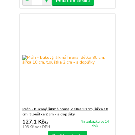
Přidat do košíku
Práh - bukový, šikmá hrana, délka 90 cm, šířka 10
cm, tloušťka 2 cm - s doplňky
127,1 Kč
Na zakázku do 14
/
ks
dnů
105 Kč
bez DPH