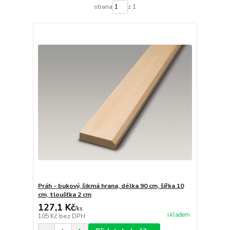
strana
z 1
Práh - bukový, šikmá hrana, délka 90 cm, šířka 10
cm, tloušťka 2 cm
127,1 Kč
/
ks
skladem
105 Kč
bez DPH