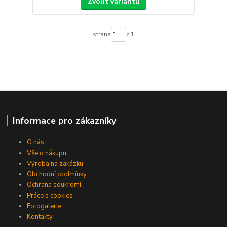
Zvolit variantu
strana
z 1
Informace pro zákazníky
O nás
Vše o nákupu
Výroba na zakázku
Obchodní podmínky
Ochrana soukromí
Práce s cookies
Fotogalerie
Kontakty