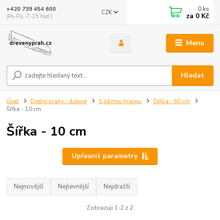
0
ks
+420 739 454 600
CZK
za
0 Kč
(Po-Pá, 7-15 hod.)
Menu
Hledat
Úvod
Dveřní prahy - dubové
S šikmou hranou
Délka - 60 cm
Šířka - 10 cm
Šířka - 10 cm
Upřesnit parametry
Nejnovější
Nejlevnější
Nejdražší
Zobrazuji 1-2 z 2