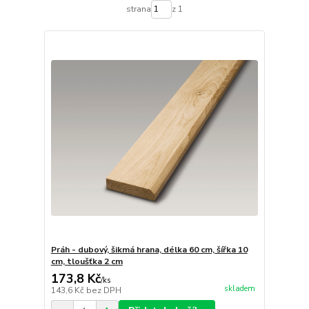
strana
z 1
Práh - dubový, šikmá hrana, délka 60 cm, šířka 10
cm, tloušťka 2 cm
173,8 Kč
/
ks
skladem
143,6 Kč
bez DPH