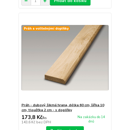
Přidat do košíku
Práh - dubový, šikmá hrana, délka 60 cm, šířka 10
cm, tloušťka 2 cm - s doplňky
173,8 Kč
Na zakázku do 14
/
ks
dnů
143,6 Kč
bez DPH