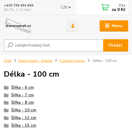
0
ks
+420 739 454 600
CZK
za
0 Kč
(Po-Pá, 7-15 hod.)
Menu
Hledat
Úvod
Dveřní prahy - dubové
S šikmou hranou
Délka - 100 cm
Délka - 100 cm
Šířka - 6 cm
Šířka - 7 cm
Šířka - 8 cm
Šířka - 10 cm
Šířka - 12 cm
Šířka - 15 cm