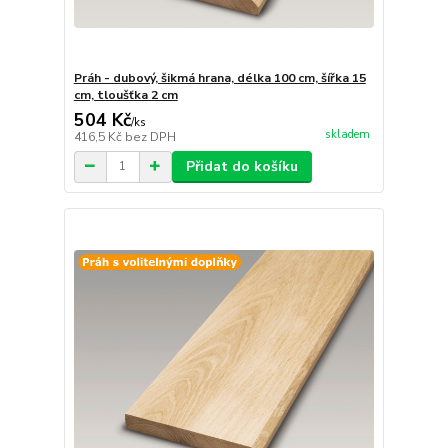
Práh - dubový, šikmá hrana, délka 100 cm, šířka 15
cm, tloušťka 2 cm
504 Kč
/
ks
skladem
416,5 Kč
bez DPH
Přidat do košíku