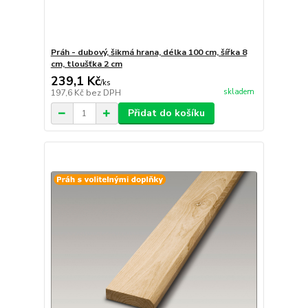
Práh - dubový, šikmá hrana, délka 100 cm, šířka 8
cm, tloušťka 2 cm
239,1 Kč
/
ks
skladem
197,6 Kč
bez DPH
Přidat do košíku