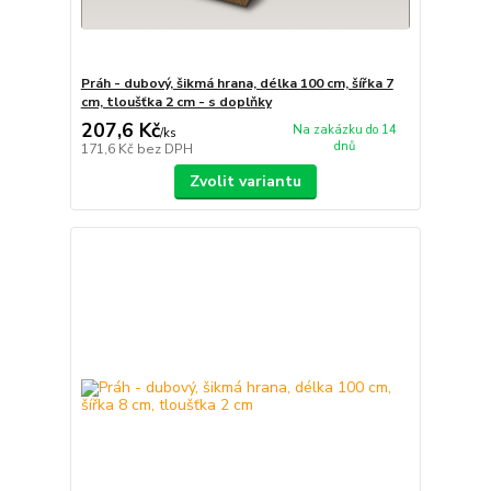
Práh - dubový, šikmá hrana, délka 100 cm, šířka 7
cm, tloušťka 2 cm - s doplňky
207,6 Kč
Na zakázku do 14
/
ks
dnů
171,6 Kč
bez DPH
Zvolit variantu