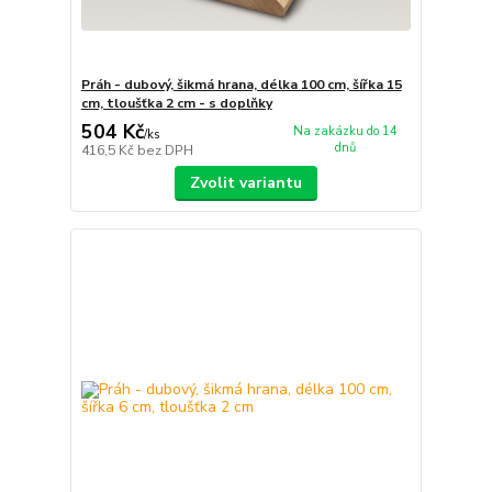
Práh - dubový, šikmá hrana, délka 100 cm, šířka 15
cm, tloušťka 2 cm - s doplňky
504 Kč
Na zakázku do 14
/
ks
dnů
416,5 Kč
bez DPH
Zvolit variantu