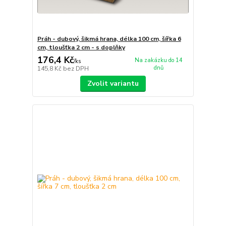
Práh - dubový, šikmá hrana, délka 100 cm, šířka 6
cm, tloušťka 2 cm - s doplňky
176,4 Kč
Na zakázku do 14
/
ks
dnů
145,8 Kč
bez DPH
Zvolit variantu