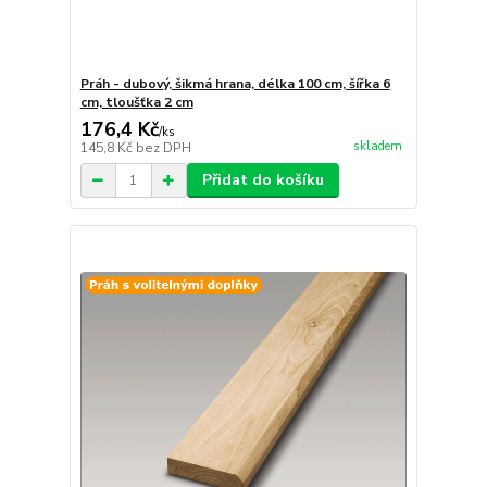
Práh - dubový, šikmá hrana, délka 100 cm, šířka 6
cm, tloušťka 2 cm
176,4 Kč
/
ks
skladem
145,8 Kč
bez DPH
Přidat do košíku