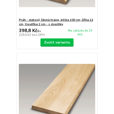
Práh - dubový, šikmá hrana, délka 100 cm, šířka 12
cm, tloušťka 2 cm - s doplňky
398,8 Kč
Na zakázku do 14
/
ks
dnů
329,6 Kč
bez DPH
Zvolit variantu