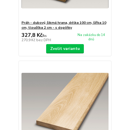
Práh - dubový, šikmá hrana, délka 100 cm, šířka 10
cm, tloušťka 2 cm - s doplňky
327,8 Kč
Na zakázku do 14
/
ks
dnů
270,9 Kč
bez DPH
Zvolit variantu