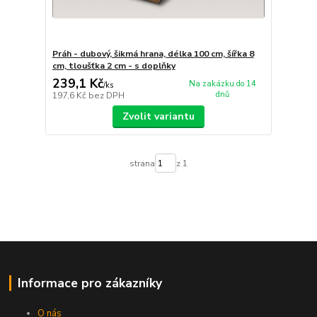
Práh - dubový, šikmá hrana, délka 100 cm, šířka 8
cm, tloušťka 2 cm - s doplňky
239,1 Kč
Na zakázku do 14
/
ks
dnů
197,6 Kč
bez DPH
Zvolit variantu
strana
z 1
Informace pro zákazníky
O nás