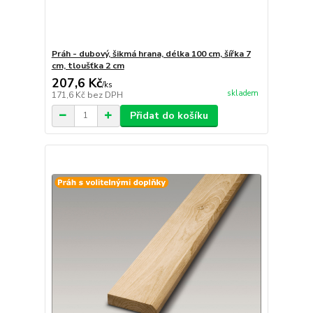
Práh - dubový, šikmá hrana, délka 100 cm, šířka 7
cm, tloušťka 2 cm
207,6 Kč
/
ks
skladem
171,6 Kč
bez DPH
Přidat do košíku