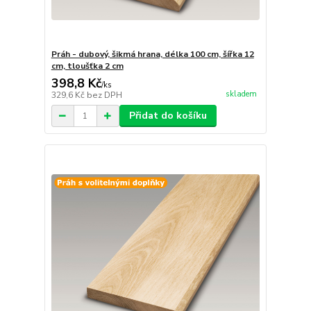
Práh - dubový, šikmá hrana, délka 100 cm, šířka 12
cm, tloušťka 2 cm
398,8 Kč
/
ks
skladem
329,6 Kč
bez DPH
Přidat do košíku