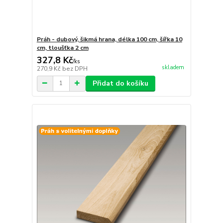
Práh - dubový, šikmá hrana, délka 100 cm, šířka 10
cm, tloušťka 2 cm
327,8 Kč
/
ks
skladem
270,9 Kč
bez DPH
Přidat do košíku