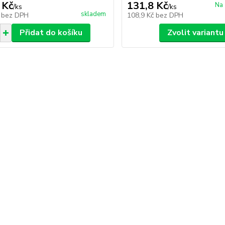
 Kč
131,8 Kč
Na 
/
ks
/
ks
skladem
č
bez DPH
108,9 Kč
bez DPH
Přidat do košíku
Zvolit variantu