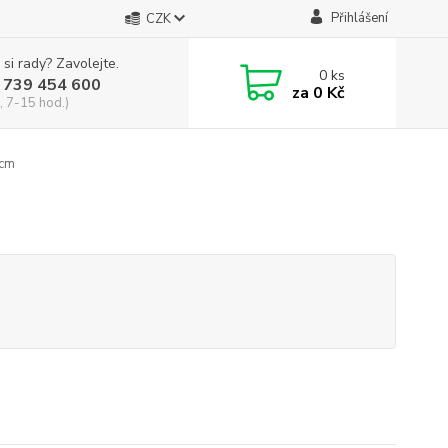
Přihlášení
CZK
 si rady? Zavolejte.
0
ks
 739 454 600
za
0 Kč
, 7-15 hod.)
 cm