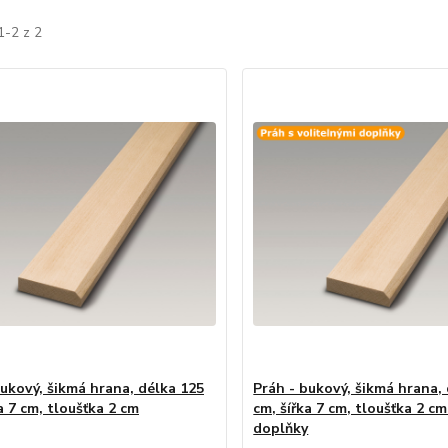
1-2 z 2
bukový, šikmá hrana, délka 125
Práh - bukový, šikmá hrana,
a 7 cm, tloušťka 2 cm
cm, šířka 7 cm, tloušťka 2 cm
doplňky