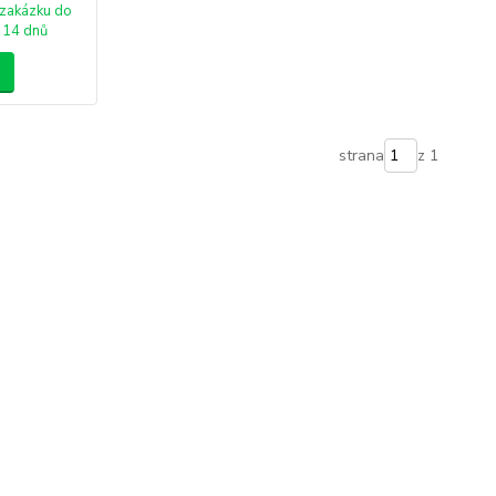
zakázku do
14 dnů
strana
z 1