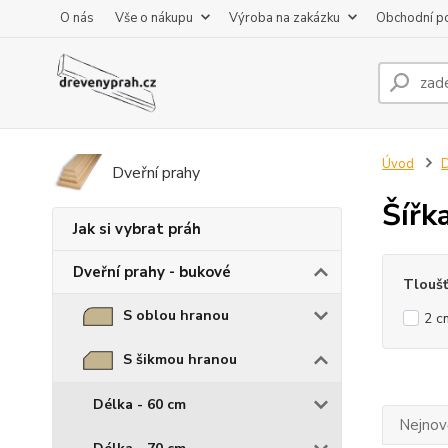
O nás
Vše o nákupu
Výroba na zakázku
Obchodní p
Úvod
D
Dveřní prahy
Šířk
Jak si vybrat práh
Dveřní prahy - bukové
Tlouš
S oblou hranou
2 c
S šikmou hranou
Délka - 60 cm
Nejnově