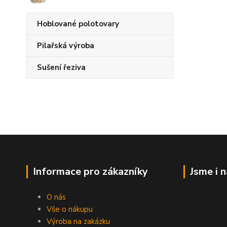
Hoblované polotovary
Pilařská výroba
Sušení řeziva
Informace pro zákazníky
Jsme i 
O nás
Vše o nákupu
Výroba na zakázku