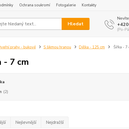
odmínky
Ochrana soukromí
Fotogalerie
Kontakty
Nevíte
Hledat
+420
(Po-Pá
veřní prahy - bukové
S šikmou hranou
Délka - 125 cm
Šířka - 7
a - 7 cm
ťka
m
(2)
jší
Nejlevnější
Nejdražší