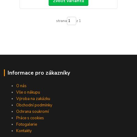
Zvolit variantu
strana
z 1
Informace pro zákazníky
O nás
Vše o nákupu
Výroba na zakázku
Obchodní podmínky
Ochrana soukromí
Práce s cookies
Fotogalerie
Kontakty