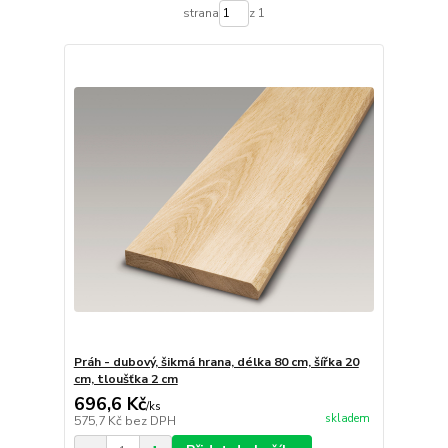
strana
z 1
Práh - dubový, šikmá hrana, délka 80 cm, šířka 20
cm, tloušťka 2 cm
696,6 Kč
/
ks
skladem
575,7 Kč
bez DPH