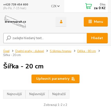
0
ks
+420 739 454 600
CZK
za
0 Kč
(Po-Pá, 7-15 hod.)
Menu
Hledat
Úvod
Dveřní prahy - dubové
S šikmou hranou
Délka - 80 cm
Šířka - 20 cm
Šířka - 20 cm
Upřesnit parametry
Nejnovější
Nejlevnější
Nejdražší
Zobrazuji 1-2 z 2