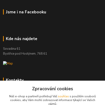
Jsme i na Facebooku
Kde nás najdete
Sovadina 61
Bystřice pod Hostýnem, 768 61
Kontakty
Zpracování cookies
DŘEVOPRODUKT BEDNAŘÍK s.r.o.
+420 739 454 600
Náš e-shop a partneři potřebují Váš
souhlas
s použitím souborů
(Po-Pá, 7-15 hod.)
cookies, aby Vám mohli zobrazovat informace týkající se Vašich
zájmů.