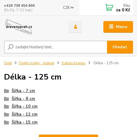
0
ks
+420 739 454 600
CZK
za
0 Kč
(Po-Pá, 7-15 hod.)
Menu
Hledat
Úvod
Dveřní prahy - bukové
S oblou hranou
Délka - 125 cm
Délka - 125 cm
Šířka - 7 cm
Šířka - 8 cm
Šířka - 10 cm
Šířka - 12 cm
Šířka - 15 cm