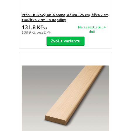
Práh - bukový, oblá hrana, délka 125 cm, šířka 7 cm,
tloušťka 2 cm - s doplňky
131,8 Kč
Na zakázku do 14
/
ks
dnů
108,9 Kč
bez DPH
Zvolit variantu