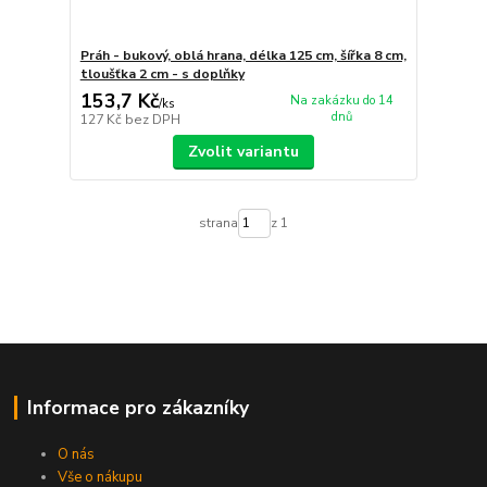
Práh - bukový, oblá hrana, délka 125 cm, šířka 8 cm,
tloušťka 2 cm - s doplňky
153,7 Kč
Na zakázku do 14
/
ks
dnů
127 Kč
bez DPH
Zvolit variantu
strana
z 1
Informace pro zákazníky
O nás
Vše o nákupu