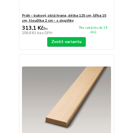
Práh - bukový, oblá hrana, délka 125 cm, šířka 15
cm, tloušťka 2 cm - s doplňky
313,1 Kč
Na zakázku do 14
/
ks
dnů
258,8 Kč
bez DPH
Zvolit variantu