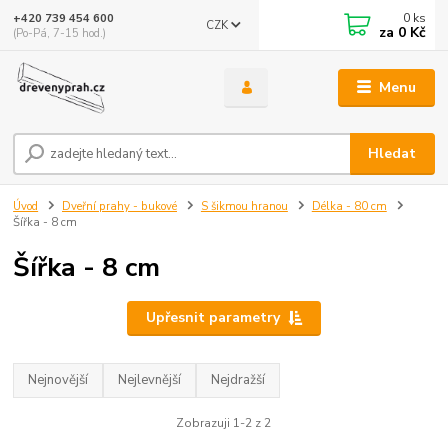
0
ks
+420 739 454 600
CZK
za
0 Kč
(Po-Pá, 7-15 hod.)
Menu
Hledat
Úvod
Dveřní prahy - bukové
S šikmou hranou
Délka - 80 cm
Šířka - 8 cm
Šířka - 8 cm
Upřesnit parametry
Nejnovější
Nejlevnější
Nejdražší
Zobrazuji 1-2 z 2