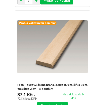
Přidat do košíku
Práh - bukový, šikmá hrana, délka 80 cm, šířka 8 cm,
tloušťka 2 cm - s doplňky
87,1 Kč
Na zakázku do 14
/
ks
dnů
72 Kč
bez DPH