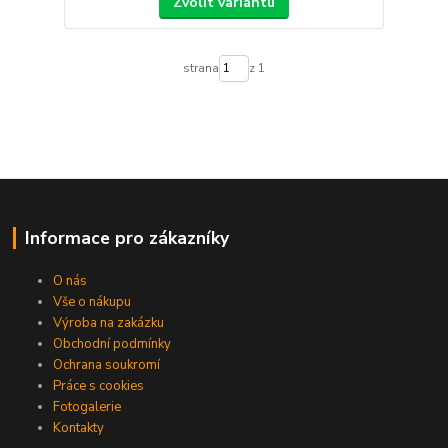
Zvolit variantu
strana
z 1
Informace pro zákazníky
O nás
Vše o nákupu
Výroba na zakázku
Obchodní podmínky
Ochrana soukromí
Práce s cookies
Fotogalerie
Kontakty