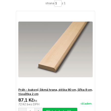
strana
z 1
Práh - bukový, šikmá hrana, délka 80 cm, šířka 8 cm,
tloušťka 2 cm
87,1 Kč
/
ks
skladem
72 Kč
bez DPH