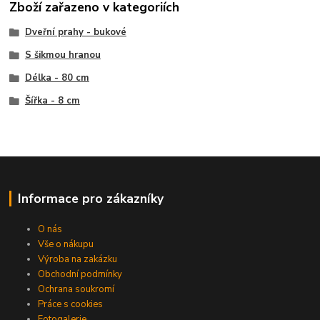
Zboží zařazeno v kategoriích
Dveřní prahy - bukové
S šikmou hranou
Délka - 80 cm
Šířka - 8 cm
Informace pro zákazníky
O nás
Vše o nákupu
Výroba na zakázku
Obchodní podmínky
Ochrana soukromí
Práce s cookies
Fotogalerie