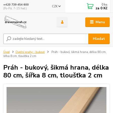
0
ks
+420 739 454 600
CZK
za
0 Kč
(Po-Pá, 7-15 hod.)
Menu
Hledat
Úvod
Dveřní prahy - bukové
Práh - bukový, šikmá hrana, délka 80 cm,
šířka 8 cm, tloušťka 2 cm
Práh - bukový, šikmá hrana, délka
80 cm, šířka 8 cm, tloušťka 2 cm