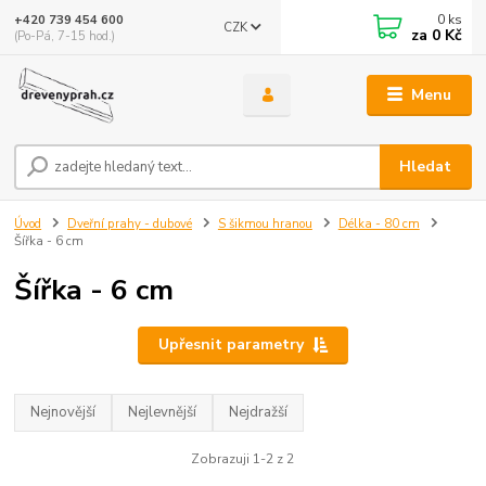
0
ks
+420 739 454 600
CZK
za
0 Kč
(Po-Pá, 7-15 hod.)
Menu
Hledat
Úvod
Dveřní prahy - dubové
S šikmou hranou
Délka - 80 cm
Šířka - 6 cm
Šířka - 6 cm
Upřesnit parametry
Nejnovější
Nejlevnější
Nejdražší
Zobrazuji 1-2 z 2