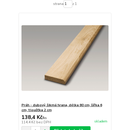
strana
z 1
Práh - dubový, šikmá hrana, délka 80 cm, šířka 6
cm, tloušťka 2 cm
138,4 Kč
/
ks
skladem
114,4 Kč
bez DPH