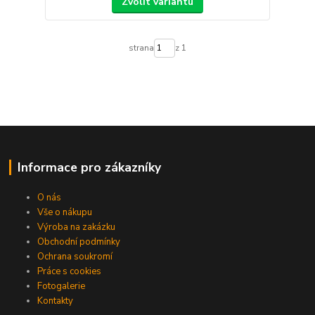
Zvolit variantu
strana
z 1
Informace pro zákazníky
O nás
Vše o nákupu
Výroba na zakázku
Obchodní podmínky
Ochrana soukromí
Práce s cookies
Fotogalerie
Kontakty