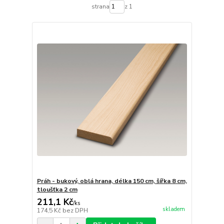
strana
z 1
Práh - bukový, oblá hrana, délka 150 cm, šířka 8 cm,
tloušťka 2 cm
211,1 Kč
/
ks
skladem
174,5 Kč
bez DPH