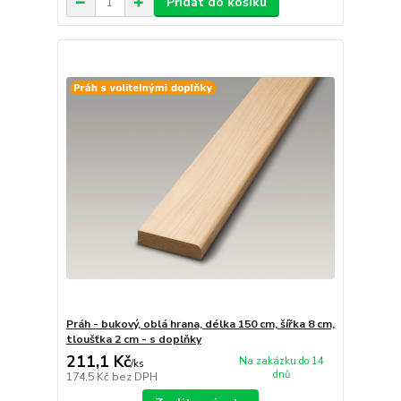
Přidat do košíku
Práh - bukový, oblá hrana, délka 150 cm, šířka 8 cm,
tloušťka 2 cm - s doplňky
211,1 Kč
Na zakázku do 14
/
ks
dnů
174,5 Kč
bez DPH