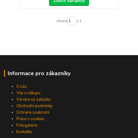
Zvolit variantu
strana
z 1
Informace pro zákazníky
O nás
Vše o nákupu
Výroba na zakázku
Obchodní podmínky
Ochrana soukromí
Práce s cookies
Fotogalerie
Kontakty