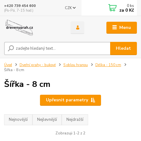
0
ks
+420 739 454 600
CZK
za
0 Kč
(Po-Pá, 7-15 hod.)
Menu
Hledat
Úvod
Dveřní prahy - bukové
S oblou hranou
Délka - 150 cm
Šířka - 8 cm
Šířka - 8 cm
Upřesnit parametry
Nejnovější
Nejlevnější
Nejdražší
Zobrazuji 1-2 z 2