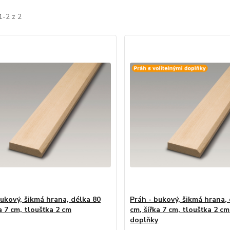
1-2 z 2
bukový, šikmá hrana, délka 80
Práh - bukový, šikmá hrana,
a 7 cm, tloušťka 2 cm
cm, šířka 7 cm, tloušťka 2 cm
doplňky