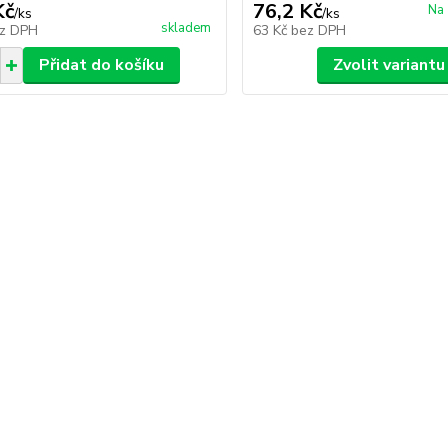
Kč
76,2 Kč
Na 
/
ks
/
ks
skladem
z DPH
63 Kč
bez DPH
Přidat do košíku
Zvolit variantu