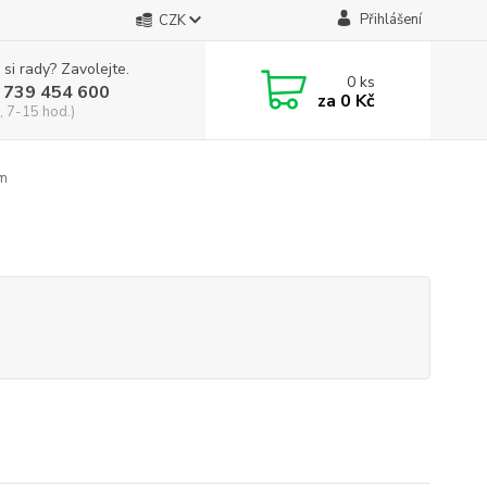
Přihlášení
CZK
 si rady? Zavolejte.
0
ks
 739 454 600
za
0 Kč
, 7-15 hod.)
cm