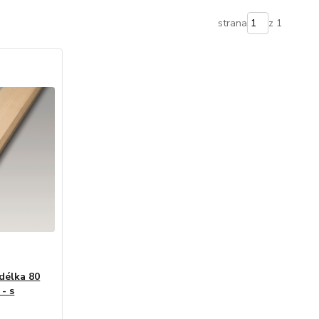
strana
z 1
 délka 80
 - s