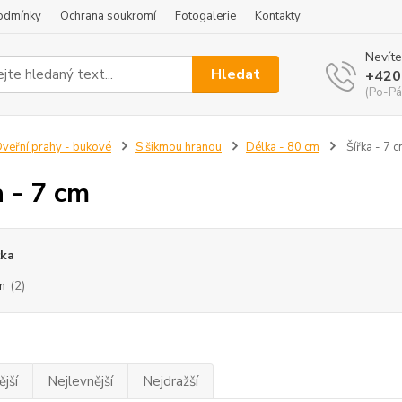
odmínky
Ochrana soukromí
Fotogalerie
Kontakty
Nevíte
Hledat
+420
(Po-Pá
veřní prahy - bukové
S šikmou hranou
Délka - 80 cm
Šířka - 7 
a - 7 cm
ťka
m
(2)
jší
Nejlevnější
Nejdražší