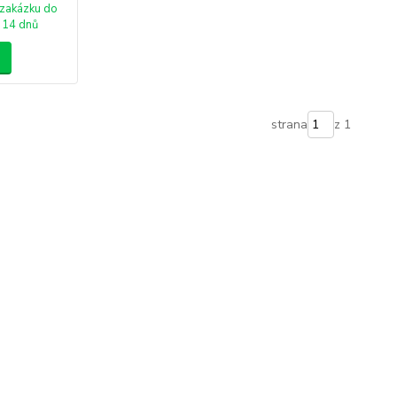
zakázku do
14 dnů
strana
z 1