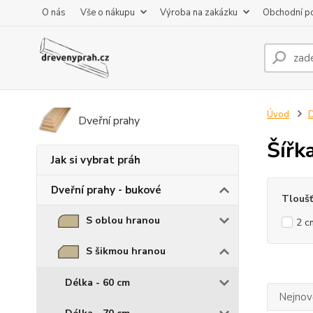
O nás
Vše o nákupu
Výroba na zakázku
Obchodní p
Úvod
D
Dveřní prahy
Šířk
Jak si vybrat práh
Dveřní prahy - bukové
Tlouš
S oblou hranou
2 c
S šikmou hranou
Délka - 60 cm
Nejnově