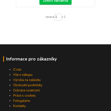
Zvolit variantu
strana
z 1
Informace pro zákazníky
O nás
Vše o nákupu
Výroba na zakázku
Obchodní podmínky
Ochrana soukromí
Práce s cookies
Fotogalerie
Kontakty