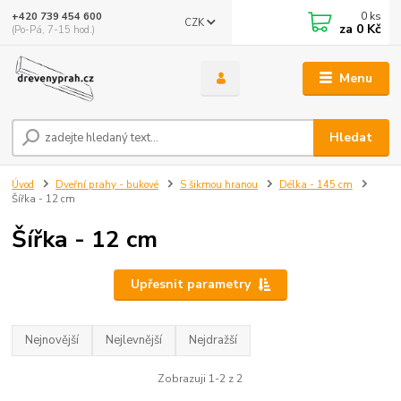
0
ks
+420 739 454 600
CZK
za
0 Kč
(Po-Pá, 7-15 hod.)
Menu
Hledat
Úvod
Dveřní prahy - bukové
S šikmou hranou
Délka - 145 cm
Šířka - 12 cm
Šířka - 12 cm
Upřesnit parametry
Nejnovější
Nejlevnější
Nejdražší
Zobrazuji 1-2 z 2