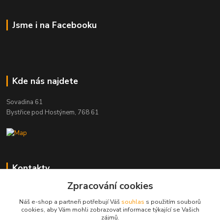
Jsme i na Facebooku
Kde nás najdete
Sovadina 61
Bystřice pod Hostýnem, 768 61
Kontakty
Zpracování cookies
DŘEVOPRODUKT BEDNAŘÍK s.r.o.
+420 739 454 600
Náš e-shop a partneři potřebují Váš
souhlas
s použitím souborů
(Po-Pá, 7-15 hod.)
cookies, aby Vám mohli zobrazovat informace týkající se Vašich
zájmů.