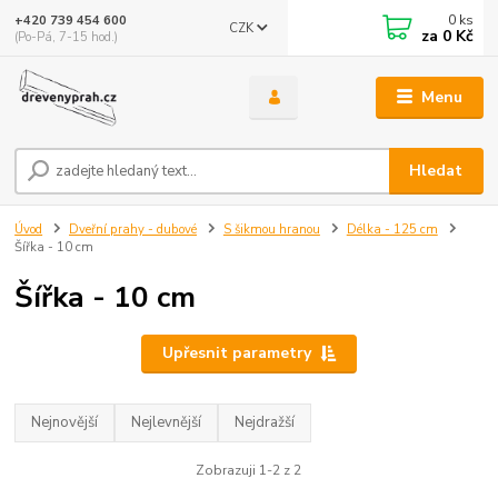
0
ks
+420 739 454 600
CZK
za
0 Kč
(Po-Pá, 7-15 hod.)
Menu
Hledat
Úvod
Dveřní prahy - dubové
S šikmou hranou
Délka - 125 cm
Šířka - 10 cm
Šířka - 10 cm
Upřesnit parametry
Nejnovější
Nejlevnější
Nejdražší
Zobrazuji 1-2 z 2