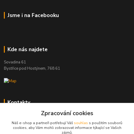
Jsme i na Facebooku
Kde nás najdete
Sovadina 61
Bystřice pod Hostýnem, 768 61
Kontakty
Zpracování cookies
DŘEVOPRODUKT BEDNAŘÍK s.r.o.
+420 739 454 600
Náš e-shop a partneři potřebují Váš
souhlas
s použitím souborů
(Po-Pá, 7-15 hod.)
cookies, aby Vám mohli zobrazovat informace týkající se Vašich
zájmů.