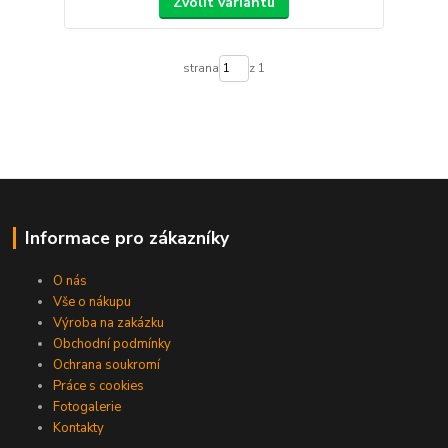
Zvolit variantu
strana
z 1
Informace pro zákazníky
O nás
Vše o nákupu
Výroba na zakázku
Obchodní podmínky
Ochrana soukromí
Práce s cookies
Fotogalerie
Kontakty