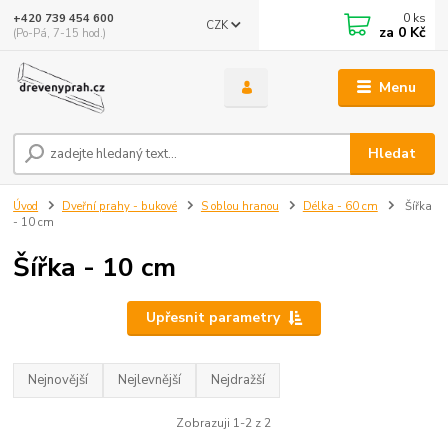
0
ks
+420 739 454 600
CZK
za
0 Kč
(Po-Pá, 7-15 hod.)
Menu
Hledat
Úvod
Dveřní prahy - bukové
S oblou hranou
Délka - 60 cm
Šířka
- 10 cm
Šířka - 10 cm
Upřesnit parametry
Nejnovější
Nejlevnější
Nejdražší
Zobrazuji 1-2 z 2