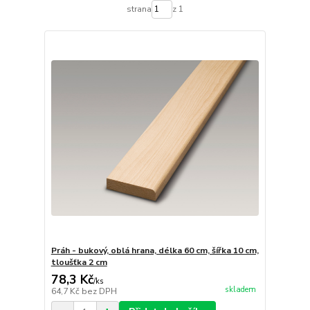
strana
z 1
Práh - bukový, oblá hrana, délka 60 cm, šířka 10 cm,
tloušťka 2 cm
78,3 Kč
/
ks
skladem
64,7 Kč
bez DPH