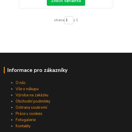
Zvolit variantu
strana
z 1
Informace pro zákazníky
O nás
Vše o nákupu
Výroba na zakázku
Obchodní podmínky
Ochrana soukromí
Práce s cookies
Fotogalerie
Kontakty