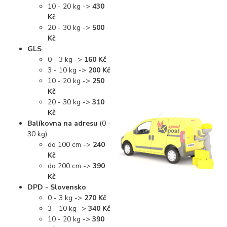
10 - 20 kg ->
430
Kč
20 - 30 kg ->
500
Kč
GLS
0 - 3 kg ->
160 Kč
3 - 10 kg ->
200 Kč
10 - 20 kg ->
250
Kč
20 - 30 kg ->
310
Kč
Balíkovna na adresu
(0 -
30 kg)
do 100 cm ->
240
Kč
do 200 cm ->
390
Kč
DPD - Slovensko
0 - 3 kg ->
270 Kč
3 - 10 kg ->
340 Kč
10 - 20 kg ->
390