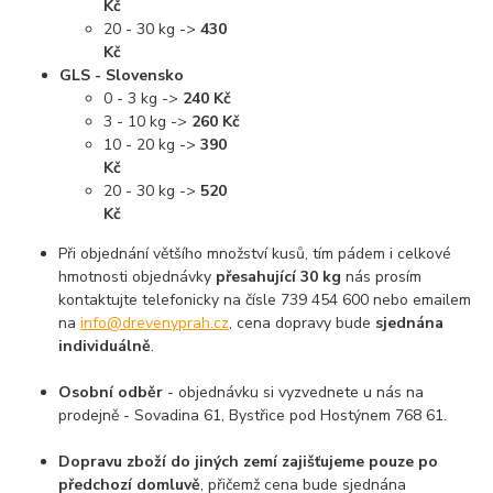
Kč
20 - 30 kg ->
430
Kč
GLS - Slovensko
0 - 3 kg ->
240 Kč
3 - 10 kg ->
260 Kč
10 - 20 kg ->
390
Kč
20 - 30 kg ->
520
Kč
Při objednání většího množství kusů, tím pádem i celkové
hmotnosti objednávky
přesahující 30 kg
nás prosím
kontaktujte telefonicky na čísle 739 454 600 nebo emailem
na
info@drevenyprah.cz
, cena dopravy bude
sjednána
individuálně
.
Osobní odběr
- objednávku si vyzvednete u nás na
prodejně - Sovadina 61, Bystřice pod Hostýnem 768 61.
Dopravu zboží do jiných zemí zajišťujeme pouze po
předchozí domluvě
, přičemž cena bude sjednána