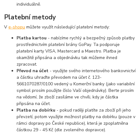
individuálně.
Platební metody
V
e-shopu
můžete využít následující platební metody:
Platba kartou
- nabízíme rychlý a bezpečný způsob platby
prostřednictvím platební brány GoPay. Ta podporuje
platební karty VISA, Mastercard a Maestro. Platba je
okamžitě připsána a objednávku tak můžeme ihned
zpracovat.
Převod na účet
- využijte svého internetového bankovnictví
a částku uhraďte převodem na účet č. 123-
5661070287/0100 vedený u Komerční banky (jako variabilní
symbol prosím použijte číslo Vaší objednávky). Berte prosím
na vědomí, že zboží zasíláme ve chvíli, kdy je částka
připsána na účet.
Platba na dobírku
- pokud raději platíte za zboží při jeho
převzetí, potom využijte možnost platby na dobírku (pouze v
rámci dopravy po České republice), která je zpoplatněna
částkou 29 - 45 Kč (dle zvoleného dopravce).