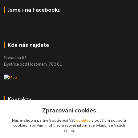
Jsme i na Facebooku
Kde nás najdete
Sovadina 61
Bystřice pod Hostýnem, 768 61
Kontakty
Zpracování cookies
DŘEVOPRODUKT BEDNAŘÍK s.r.o.
+420 739 454 600
Náš e-shop a partneři potřebují Váš
souhlas
s použitím souborů
(Po-Pá, 7-15 hod.)
cookies, aby Vám mohli zobrazovat informace týkající se Vašich
zájmů.
info@drevenyprah.cz