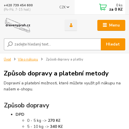
0
ks
+420 739 454 600
CZK
za
0 Kč
(Po-Pá, 7-15 hod.)
Menu
Hledat
Úvod
Vše o nákupu
Způsob dopravy a platby
Způsob dopravy a platební metody
Dopravní a platební možnosti, které můžete využít při nákupu na
našem e-shopu.
Způsob dopravy
DPD
0 - 5 kg ->
270 Kč
5 - 10 kg ->
340 Kč