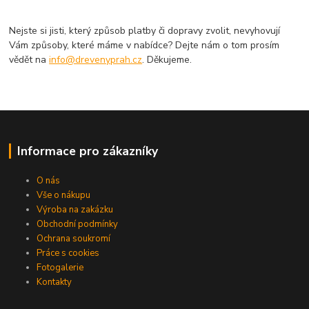
Nejste si jisti, který způsob platby či dopravy zvolit, nevyhovují
Vám způsoby, které máme v nabídce? Dejte nám o tom prosím
vědět na
info@drevenyprah.cz
. Děkujeme.
Informace pro zákazníky
O nás
Vše o nákupu
Výroba na zakázku
Obchodní podmínky
Ochrana soukromí
Práce s cookies
Fotogalerie
Kontakty