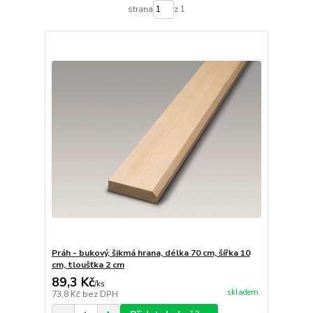
strana
z 1
Práh - bukový, šikmá hrana, délka 70 cm, šířka 10
cm, tloušťka 2 cm
89,3 Kč
/
ks
skladem
73,8 Kč
bez DPH