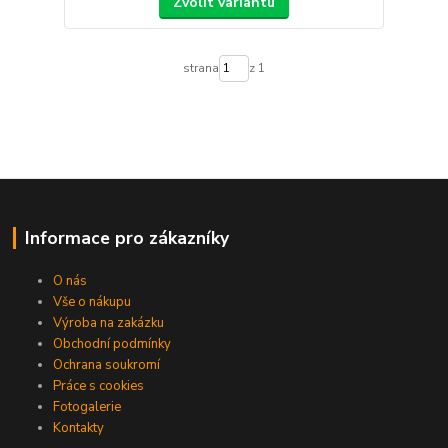
Zvolit variantu
strana
z 1
Informace pro zákazníky
O nás
Vše o nákupu
Výroba na zakázku
Obchodní podmínky
Ochrana soukromí
Práce s cookies
Fotogalerie
Kontakty