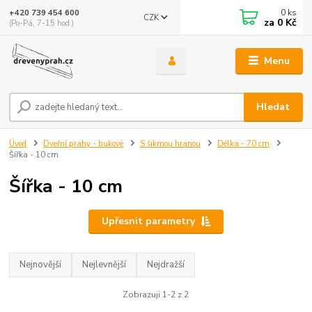
0
ks
+420 739 454 600
CZK
za
0 Kč
(Po-Pá, 7-15 hod.)
Menu
Hledat
Úvod
Dveřní prahy - bukové
S šikmou hranou
Délka - 70 cm
Šířka - 10 cm
Šířka - 10 cm
Upřesnit parametry
Nejnovější
Nejlevnější
Nejdražší
Zobrazuji 1-2 z 2