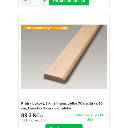
Přidat do košíku
Práh - bukový, šikmá hrana, délka 70 cm, šířka 10
cm, tloušťka 2 cm - s doplňky
89,3 Kč
Na zakázku do 14
/
ks
dnů
73,8 Kč
bez DPH