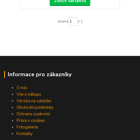
Zvolit variantu
strana
z 1
Informace pro zákazníky
O nás
Vše o nákupu
Výroba na zakázku
Obchodní podmínky
Ochrana soukromí
Práce s cookies
Fotogalerie
Kontakty