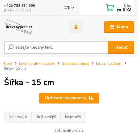
0
ks
+420 739 454 600
CZK
za
0 Kč
(Po-Pá, 7-15 hod.)
Menu
Hledat
Úvod
Dveřní prahy - bukové
S šikmou hranou
Délka - 100 cm
Šířka - 15 cm
Šířka - 15 cm
Upřesnit parametry
Nejnovější
Nejlevnější
Nejdražší
Zobrazuji 1-2 z 2