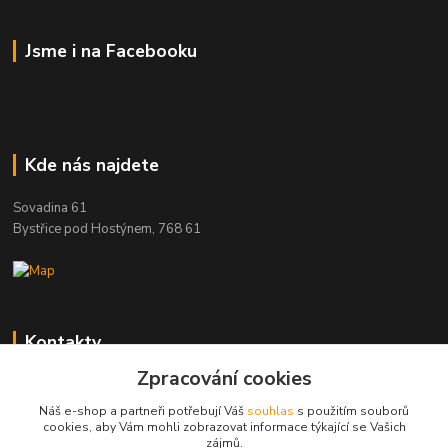
Jsme i na Facebooku
Kde nás najdete
Sovadina 61
Bystřice pod Hostýnem, 768 61
Kontakty
Zpracování cookies
DŘEVOPRODUKT BEDNAŘÍK s.r.o.
+420 739 454 600
Náš e-shop a partneři potřebují Váš
souhlas
s použitím souborů
(Po-Pá, 7-15 hod.)
cookies, aby Vám mohli zobrazovat informace týkající se Vašich
zájmů.