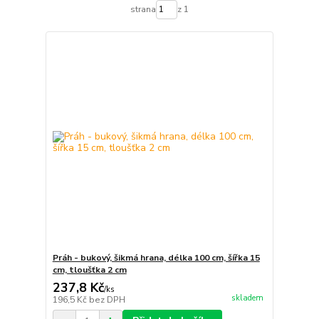
strana
z 1
Práh - bukový, šikmá hrana, délka 100 cm, šířka 15
cm, tloušťka 2 cm
237,8 Kč
/
ks
skladem
196,5 Kč
bez DPH