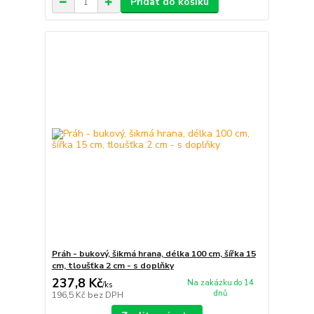
Přidat do košíku
Práh - bukový, šikmá hrana, délka 100 cm, šířka 15
cm, tloušťka 2 cm - s doplňky
237,8 Kč
Na zakázku do 14
/
ks
dnů
196,5 Kč
bez DPH