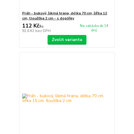
Práh - bukový, šikmá hrana, délka 70 cm, šířka 12
cm, tloušťka 2 cm - s doplňky
112 Kč
Na zakázku do 14
/
ks
dnů
92,6 Kč
bez DPH
Zvolit variantu