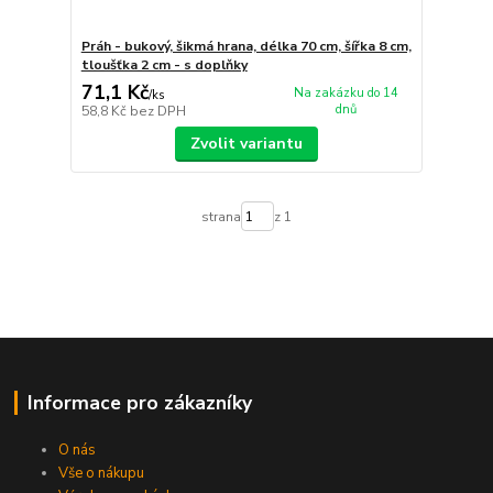
Práh - bukový, šikmá hrana, délka 70 cm, šířka 8 cm,
tloušťka 2 cm - s doplňky
71,1 Kč
Na zakázku do 14
/
ks
dnů
58,8 Kč
bez DPH
Zvolit variantu
strana
z 1
Informace pro zákazníky
O nás
Vše o nákupu