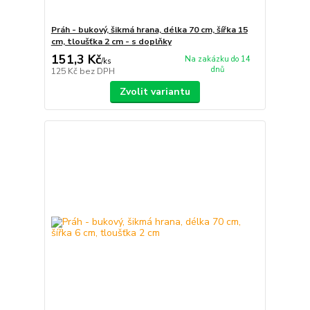
Práh - bukový, šikmá hrana, délka 70 cm, šířka 15
cm, tloušťka 2 cm - s doplňky
151,3 Kč
Na zakázku do 14
/
ks
dnů
125 Kč
bez DPH
Zvolit variantu