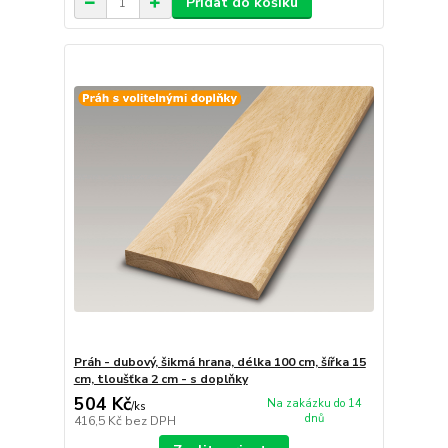
Přidat do košíku
Práh - dubový, šikmá hrana, délka 100 cm, šířka 15
cm, tloušťka 2 cm - s doplňky
504 Kč
Na zakázku do 14
/
ks
dnů
416,5 Kč
bez DPH