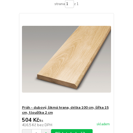
strana
z 1
Práh - dubový, šikmá hrana, délka 100 cm, šířka 15
cm, tloušťka 2 cm
504 Kč
/
ks
skladem
416,5 Kč
bez DPH