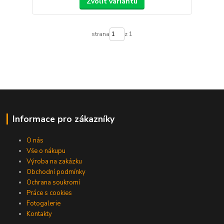
Zvolit variantu
strana
z 1
Informace pro zákazníky
O nás
Vše o nákupu
Výroba na zakázku
Obchodní podmínky
Ochrana soukromí
Práce s cookies
Fotogalerie
Kontakty