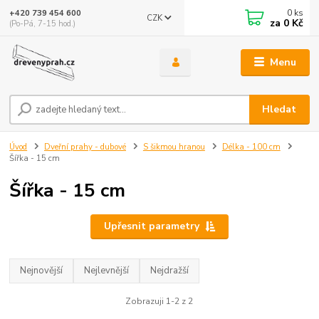
0
ks
+420 739 454 600
CZK
za
0 Kč
(Po-Pá, 7-15 hod.)
Menu
Hledat
Úvod
Dveřní prahy - dubové
S šikmou hranou
Délka - 100 cm
Šířka - 15 cm
Šířka - 15 cm
Upřesnit parametry
Nejnovější
Nejlevnější
Nejdražší
Zobrazuji 1-2 z 2