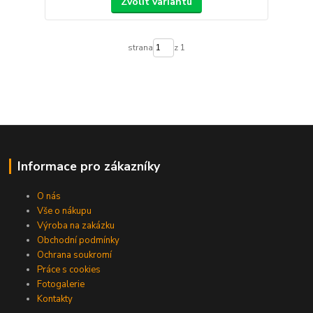
Zvolit variantu
strana
z 1
Informace pro zákazníky
O nás
Vše o nákupu
Výroba na zakázku
Obchodní podmínky
Ochrana soukromí
Práce s cookies
Fotogalerie
Kontakty