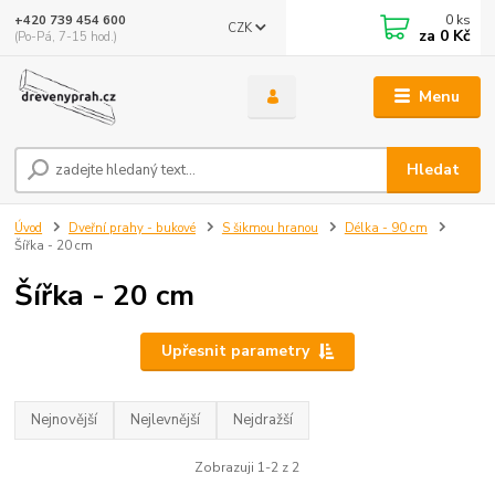
0
ks
+420 739 454 600
CZK
za
0 Kč
(Po-Pá, 7-15 hod.)
Menu
Hledat
Úvod
Dveřní prahy - bukové
S šikmou hranou
Délka - 90 cm
Šířka - 20 cm
Šířka - 20 cm
Upřesnit parametry
Nejnovější
Nejlevnější
Nejdražší
Zobrazuji 1-2 z 2