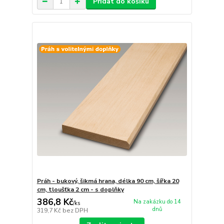
Přidat do košíku
Práh - bukový, šikmá hrana, délka 90 cm, šířka 20
cm, tloušťka 2 cm - s doplňky
386,8 Kč
Na zakázku do 14
/
ks
dnů
319,7 Kč
bez DPH