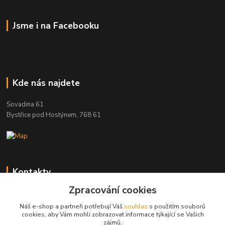
Jsme i na Facebooku
Kde nás najdete
Sovadina 61
Bystřice pod Hostýnem, 768 61
Kontakty
Zpracování cookies
DŘEVOPRODUKT BEDNAŘÍK s.r.o.
+420 739 454 600
Náš e-shop a partneři potřebují Váš
souhlas
s použitím souborů
(Po-Pá, 7-15 hod.)
cookies, aby Vám mohli zobrazovat informace týkající se Vašich
zájmů.