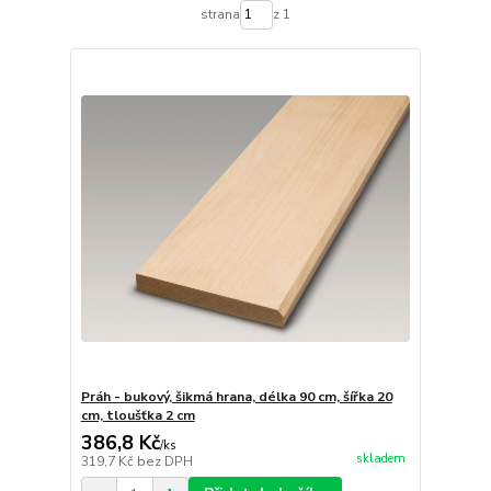
strana
z 1
Práh - bukový, šikmá hrana, délka 90 cm, šířka 20
cm, tloušťka 2 cm
386,8 Kč
/
ks
skladem
319,7 Kč
bez DPH