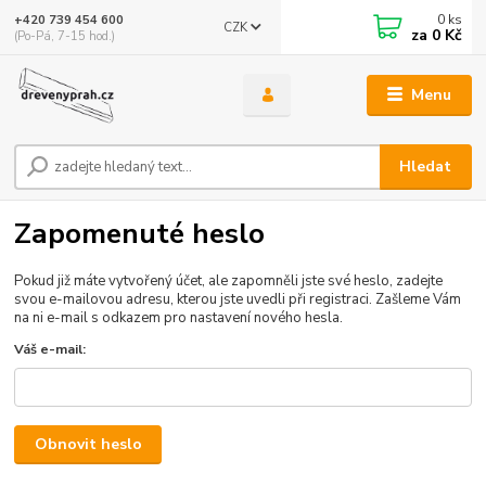
0
ks
+420 739 454 600
CZK
za
0 Kč
(Po-Pá, 7-15 hod.)
Menu
Hledat
Zapomenuté heslo
Pokud již máte vytvořený účet, ale zapomněli jste své heslo, zadejte
svou e-mailovou adresu, kterou jste uvedli při registraci. Zašleme Vám
na ni e-mail s odkazem pro nastavení nového hesla.
Váš e-mail:
Obnovit heslo