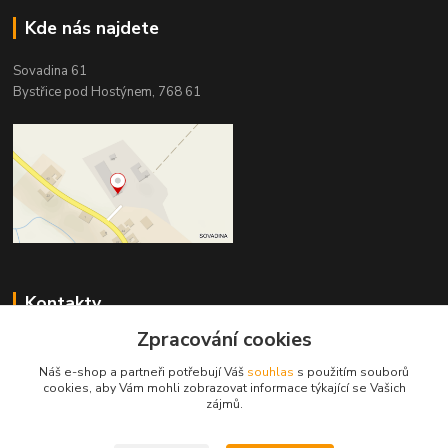
Kde nás najdete
Sovadina 61
Bystřice pod Hostýnem, 768 61
Kontakty
Zpracování cookies
DŘEVOPRODUKT BEDNAŘÍK s.r.o.
+420 739 454 600
Náš e-shop a partneři potřebují Váš
souhlas
s použitím souborů
(Po-Pá, 7-15 hod.)
cookies, aby Vám mohli zobrazovat informace týkající se Vašich
zájmů.
info@drevenyprah.cz