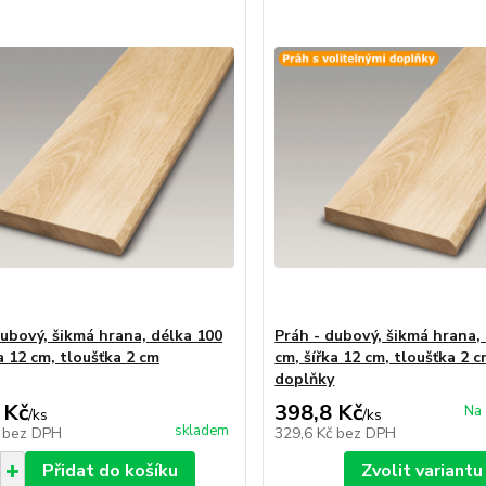
dubový, šikmá hrana, délka 100
Práh - dubový, šikmá hrana,
a 12 cm, tloušťka 2 cm
cm, šířka 12 cm, tloušťka 2 c
doplňky
 Kč
398,8 Kč
Na 
/
ks
/
ks
skladem
č
bez DPH
329,6 Kč
bez DPH
Přidat do košíku
Zvolit variantu