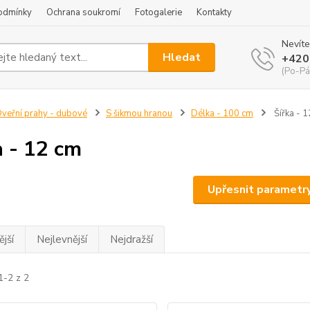
odmínky
Ochrana soukromí
Fotogalerie
Kontakty
Nevíte
Hledat
+420
(Po-Pá
veřní prahy - dubové
S šikmou hranou
Délka - 100 cm
Šířka - 
a - 12 cm
Upřesnit parametr
jší
Nejlevnější
Nejdražší
1-2 z 2