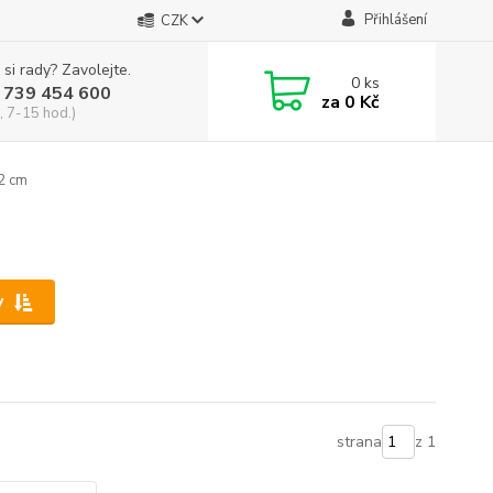
Přihlášení
CZK
 si rady? Zavolejte.
0
ks
 739 454 600
za
0 Kč
, 7-15 hod.)
12 cm
y
strana
z 1