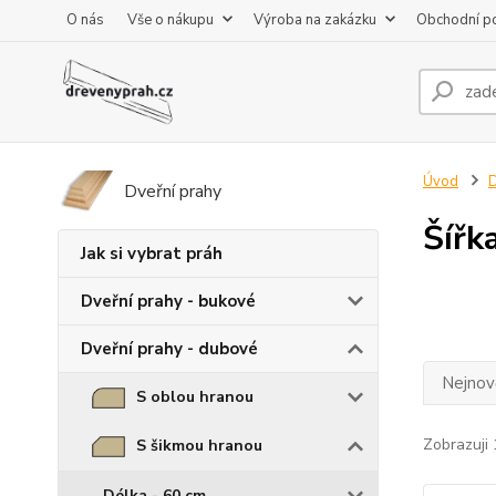
O nás
Vše o nákupu
Výroba na zakázku
Obchodní p
Úvod
D
Dveřní prahy
Šířk
Jak si vybrat práh
Dveřní prahy - bukové
Dveřní prahy - dubové
Nejnově
S oblou hranou
Zobrazuji 
S šikmou hranou
Délka - 60 cm