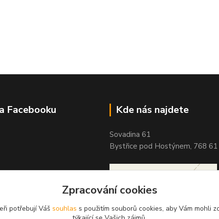
na Facebooku
Kde nás najdete
Sovadina 61
Bystřice pod Hostýnem, 768 61
Zpracování cookies
eři potřebují Váš
souhlas
s použitím souborů cookies, aby Vám mohli z
týkající se Vašich zájmů.