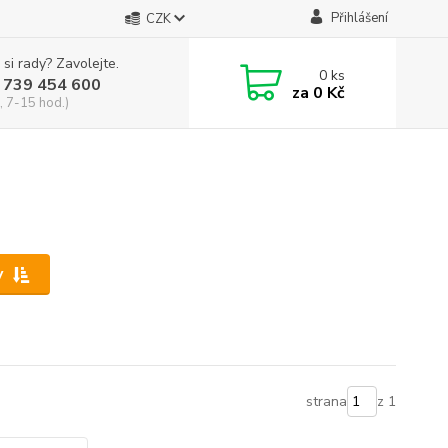
Přihlášení
CZK
 si rady? Zavolejte.
0
ks
 739 454 600
za
0 Kč
, 7-15 hod.)
y
strana
z 1