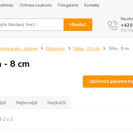
odmínky
Ochrana soukromí
Fotogalerie
Kontakty
Nevíte
Hledat
+420
(Po-Pá
veřní prahy - dubové
Oblé prahy
Délka - 150 cm
Šířka - 8 cm
a - 8 cm
Upřesnit parametr
jší
Nejlevnější
Nejdražší
1-2 z 2