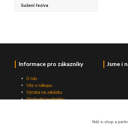
Sušení řeziva
Informace pro zákazníky
Jsme i 
O nás
Vše o nákupu
Výroba na zakázku
Obchodní podmínky
Ochrana soukromí
Práce s cookies
Fotogalerie
Náš e-shop a partn
Kontakty