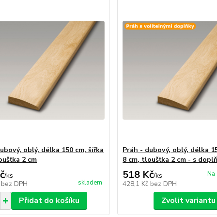
ubový, oblý, délka 150 cm, šířka
Práh - dubový, oblý, délka 1
loušťka 2 cm
8 cm, tloušťka 2 cm - s dopl
č
518 Kč
Na 
/
ks
/
ks
skladem
č
bez DPH
428,1 Kč
bez DPH
Přidat do košíku
Zvolit variantu