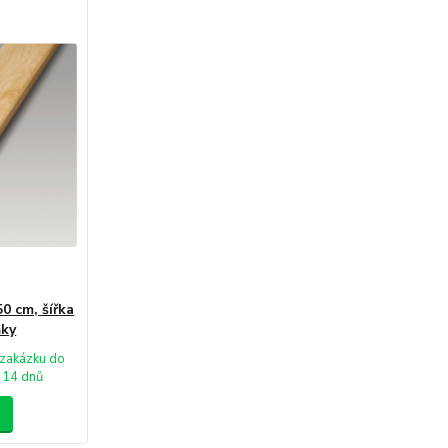
50 cm, šířka
ňky
zakázku do
14 dnů