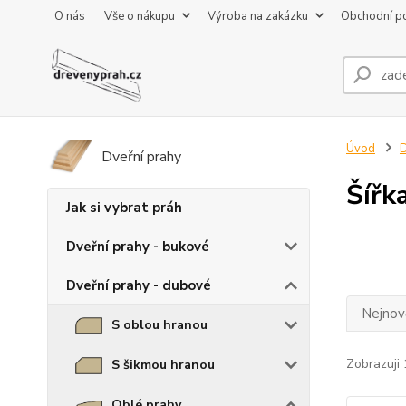
O nás
Vše o nákupu
Výroba na zakázku
Obchodní p
Úvod
D
Dveřní prahy
Šířk
Jak si vybrat práh
Dveřní prahy - bukové
Dveřní prahy - dubové
Nejnově
S oblou hranou
Zobrazuji 
S šikmou hranou
Oblé prahy