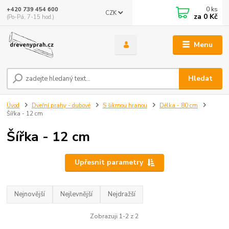
0
ks
+420 739 454 600
CZK
za
0 Kč
(Po-Pá, 7-15 hod.)
Menu
Hledat
Úvod
Dveřní prahy - dubové
S šikmou hranou
Délka - 80 cm
Šířka - 12 cm
Šířka - 12 cm
Upřesnit parametry
Nejnovější
Nejlevnější
Nejdražší
Zobrazuji 1-2 z 2