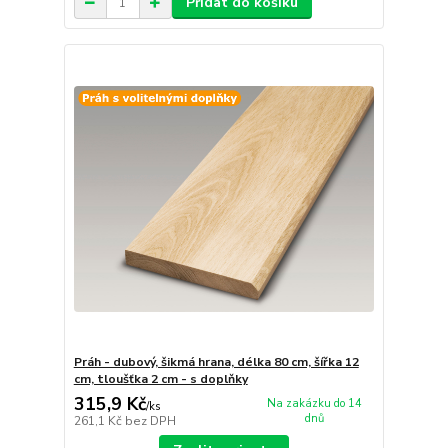
Přidat do košíku
Práh - dubový, šikmá hrana, délka 80 cm, šířka 12
cm, tloušťka 2 cm - s doplňky
315,9 Kč
Na zakázku do 14
/
ks
dnů
261,1 Kč
bez DPH