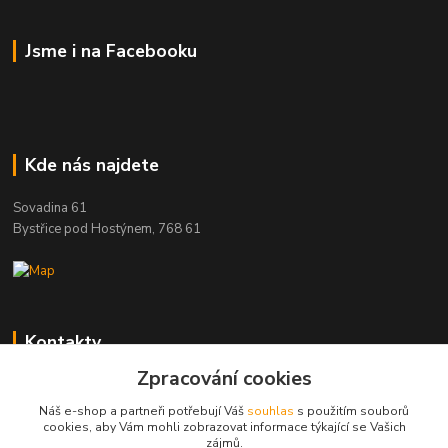
Jsme i na Facebooku
Kde nás najdete
Sovadina 61
Bystřice pod Hostýnem, 768 61
Kontakty
Zpracování cookies
DŘEVOPRODUKT BEDNAŘÍK s.r.o.
+420 739 454 600
Náš e-shop a partneři potřebují Váš
souhlas
s použitím souborů
(Po-Pá, 7-15 hod.)
cookies, aby Vám mohli zobrazovat informace týkající se Vašich
zájmů.