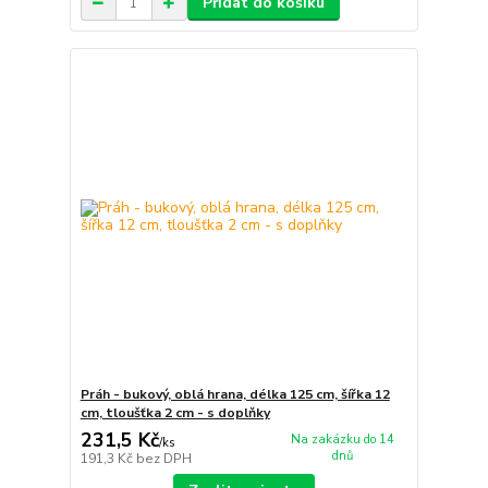
Přidat do košíku
Práh - bukový, oblá hrana, délka 125 cm, šířka 12
cm, tloušťka 2 cm - s doplňky
231,5 Kč
Na zakázku do 14
/
ks
dnů
191,3 Kč
bez DPH