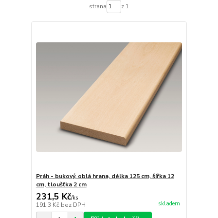
strana
z 1
Práh - bukový, oblá hrana, délka 125 cm, šířka 12
cm, tloušťka 2 cm
231,5 Kč
/
ks
skladem
191,3 Kč
bez DPH