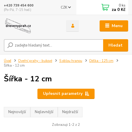
0
ks
+420 739 454 600
CZK
za
0 Kč
(Po-Pá, 7-15 hod.)
Menu
Hledat
Úvod
Dveřní prahy - bukové
S oblou hranou
Délka - 125 cm
Šířka - 12 cm
Šířka - 12 cm
Upřesnit parametry
Nejnovější
Nejlevnější
Nejdražší
Zobrazuji 1-2 z 2