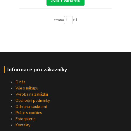
Zvolit variantu
strana
z 1
Informace pro zákazníky
O nás
Vše o nákupu
Výroba na zakázku
Obchodní podmínky
Ochrana soukromí
Práce s cookies
Fotogalerie
Kontakty