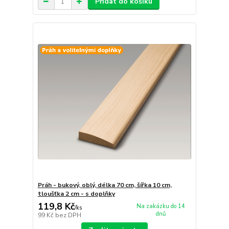
Přidat do košíku
Práh - bukový, oblý, délka 70 cm, šířka 10 cm,
tloušťka 2 cm - s doplňky
119,8 Kč
Na zakázku do 14
/
ks
dnů
99 Kč
bez DPH