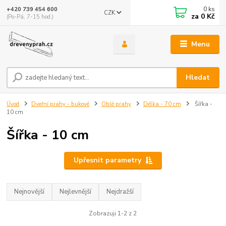
0
ks
+420 739 454 600
CZK
za
0 Kč
(Po-Pá, 7-15 hod.)
Menu
Hledat
Úvod
Dveřní prahy - bukové
Oblé prahy
Délka - 70 cm
Šířka -
10 cm
Šířka - 10 cm
Upřesnit parametry
Nejnovější
Nejlevnější
Nejdražší
Zobrazuji 1-2 z 2