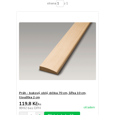
strana
z 1
Práh - bukový, oblý, délka 70 cm, šířka 10 cm,
tloušťka 2 cm
119,8 Kč
/
ks
skladem
99 Kč
bez DPH