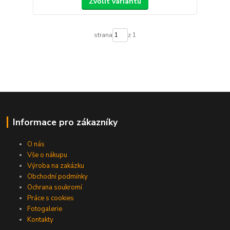
Zvolit variantu
strana
z 1
Informace pro zákazníky
O nás
Vše o nákupu
Výroba na zakázku
Obchodní podmínky
Ochrana soukromí
Práce s cookies
Fotogalerie
Kontakty