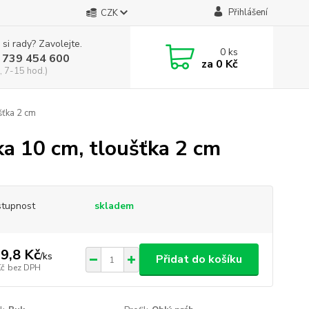
Přihlášení
CZK
 si rady? Zavolejte.
0
ks
 739 454 600
za
0 Kč
, 7-15 hod.)
šťka 2 cm
řka 10 cm, tloušťka 2 cm
tupnost
skladem
9,8 Kč
/
ks
Přidat do košíku
Kč
bez DPH