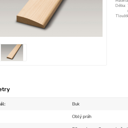
Materiá
Délka:
Tloušťk
etry
ál
Buk
Oblý práh