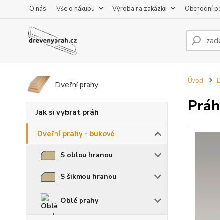
O nás
Vše o nákupu
Výroba na zakázku
Obchodní p
Úvod
D
Dveřní prahy
Práh
Jak si vybrat práh
Dveřní prahy - bukové
S oblou hranou
S šikmou hranou
Oblé prahy