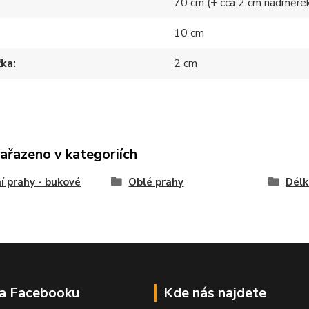
70 cm (+ cca 2 cm nadměre
10 cm
ťka
2 cm
zařazeno v kategoriích
í prahy - bukové
Oblé prahy
Délk
na Facebooku
Kde nás najdete