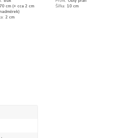
l:
Buk
Profil:
Oblý práh
70 cm (+ cca 2 cm
Šířka:
10 cm
nadměrek)
a:
2 cm