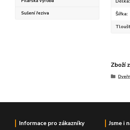
Pilařská výroba
Délka
Sušení řeziva
Šířka
Tlouš
Zboží 
Dveřn
Informace pro zákazníky
Jsme i 