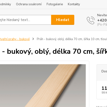
odmínky
Ochrana soukromí
Fotogalerie
Kontakty
Nevíte
Hledat
+420
(Po-Pá
veřní prahy - bukové
Práh - bukový, oblý, délka 70 cm, šířka 10 cm, tlou
 - bukový, oblý, délka 70 cm, ší
Dos
11
99 