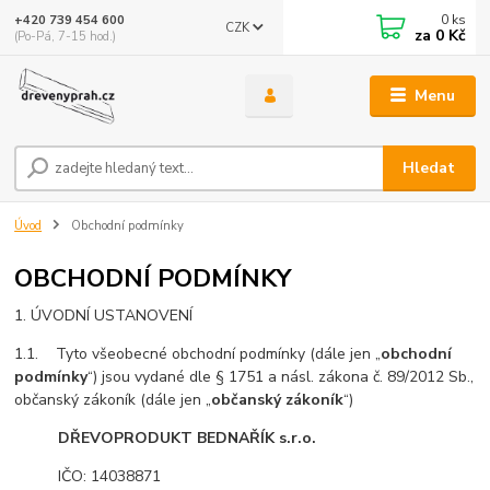
0
ks
+420 739 454 600
CZK
za
0 Kč
(Po-Pá, 7-15 hod.)
Menu
Hledat
Úvod
Obchodní podmínky
OBCHODNÍ PODMÍNKY
1. ÚVODNÍ USTANOVENÍ
1.1. Tyto všeobecné obchodní podmínky (dále jen „
obchodní
podmínky
“) jsou vydané dle § 1751 a násl. zákona č. 89/2012 Sb.,
občanský zákoník (dále jen „
občanský zákoník
“)
DŘEVOPRODUKT BEDNAŘÍK s.r.o.
IČO: 14038871