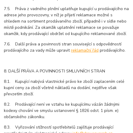
7.5. Práva z vadného plnění uplatňuje kupující u prodávajícího na
adrese jeho provozovny, v níž je přijetí reklamace možné s
ohledem na sortiment prodávaného zboží, případně i v sídle nebo
místě podnikání. Za okamžik uplatnění reklamace se považuje
okamžik, kdy prodávající obdržel od kupujícího reklamované zboží.
7.6. Další práva a povinnosti stran související s odpovědností
prodávajícího za vady může upravit
reklamační řád
prodávajícího.
8. DALŠÍ PRÁVA A POVINNOSTI SMLUVNÍCH STRAN
8.1. Kupující nabývá vlastnické právo ke zboží zaplacením celé
kupní ceny za zboží včetně nákladů na dodání, nejdříve však
převzetím zboží.
8.2. Prodávající není ve vztahu ke kupujícímu vázán žádnými
kodexy chování ve smyslu ustanovení § 1826 odst. 1 písm. e)
občanského zákoníku.
8.3. Vyřizování stížností spotřebitelů zajišťuje prodávající