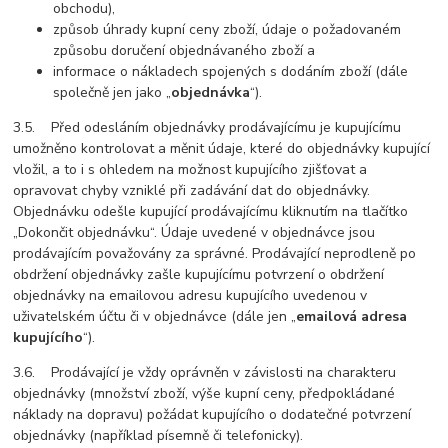
obchodu),
způsob úhrady kupní ceny zboží, údaje o požadovaném
způsobu doručení objednávaného zboží a
informace o nákladech spojených s dodáním zboží (dále
společně jen jako „
objednávka
“).
3.5. Před odesláním objednávky prodávajícímu je kupujícímu
umožněno kontrolovat a měnit údaje, které do objednávky kupující
vložil, a to i s ohledem na možnost kupujícího zjišťovat a
opravovat chyby vzniklé při zadávání dat do objednávky.
Objednávku odešle kupující prodávajícímu kliknutím na tlačítko
„Dokončit objednávku“. Údaje uvedené v objednávce jsou
prodávajícím považovány za správné. Prodávající neprodleně po
obdržení objednávky zašle kupujícímu potvrzení o obdržení
objednávky na emailovou adresu kupujícího uvedenou v
uživatelském účtu či v objednávce (dále jen „
emailová adresa
kupujícího
“).
3.6. Prodávající je vždy oprávněn v závislosti na charakteru
objednávky (množství zboží, výše kupní ceny, předpokládané
náklady na dopravu) požádat kupujícího o dodatečné potvrzení
objednávky (například písemně či telefonicky).