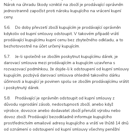
Nárok na úhradu škody vzniklé na zboží je prodávající oprávněn
jednostranně započíst proti nároku kupujícího na vrácení kupní
ceny.
5.6. Do doby převzetí zboží kupujícím je prodávající oprávněn
kdykoliv od kupní smlouvy odstoupit. V takovém případě vrátí
prodávající kupujícímu kupní cenu bez zbytečného odkladu, a to
bezhotovostně na účet určený kupujícím.
5.7. Je-li společně se zbožím poskytnut kupujícímu dárek, je
darovací smlouva mezi prodávajícím a kupujícím uzavřena s
rozvazovací podmínkou, že dojde-li k odstoupení od kupní smlouvy
kupujícím, pozbývá darovací smlouva ohledně takového dárku
účinnosti a kupující je povinen spolu se zbožím prodávajícímu vrátit
i poskytnutý dárek.
5.8. Prodávající je oprávněn odstoupit od kupní smlouvy z
důvodu vyprodání zásob, nedostupnosti zboží, anebo když
výrobce, dovozce anebo dodavatel zboží přerušil výrobu nebo
dovoz zboží. Prodávající bezodkladně informuje kupujícího
prostřednictvím emailové adresy kupujícího a vrátí ve lhůtě 14 dnů
od oznámení o odstoupení od kupní smlouvy všechny peněžní