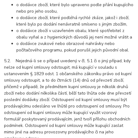
o dodávce zboží, které bylo upraveno podle přání kupujícího
nebo pro jeho osobu,
o dodávce zboží, které podléhá rychlé zkáze, jakož i zboží,
které bylo po dodání nenávratně smíseno s jiným zbožím,
o dodávce zboží v uzavřeném obalu, které spotřebitel z
obalu vyňal a z hygienických důvodů jej není možné vrátit a
o dodávce zvukové nebo obrazové nahrávky nebo
počítačového programu, pokud porušil jejich původní obal.
5.2. Nejedná-li se o případ uvedený v čl. 5.1 či o jiný případ, kdy
nelze od kupní smlouvy odstoupit, má kupující v souladu s
ustanovením § 1829 odst. 1 občanského zákoníku právo od kupní
smlouvy odstoupit, a to do čtrnácti (14) dnů od převzetí zboží,
přičemž v případě, že předmětem kupní smlouvy je několik druhů
zboží nebo dodání několika částí, běží tato lhůta ode dne převzetí
poslední dodávky zboží. Odstoupení od kupní smlouvy musí být
prodávajícímu odesláno ve lhůtě pro odstoupení od smlouvy. Pro
odstoupení od kupní smlouvy může kupující využit vzorový
formulář poskytovaný prodávajícím, jenž tvoří přílohu obchodních
podmínek. Odstoupení od kupní smlouvy může kupující zaslat
mimo jiné na adresu provozovny prodávajícího či na jeho