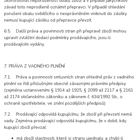
zkontrolovat neporušenost obalů zboží a v případě jakýchkoliv
závad toto neprodleně oznámit přepravci. V případě shledání
porušení obalu svědčícího o neoprávněném vniknutí do zásilky
nemusí kupující zásilku od přepravce převzít.
6.5. Další práva a povinnosti stran při přepravě zboží mohou
upravit zvláštní dodací podmínky prodávajícího, jsou-li
prodávajícím vydány.
7. PRÁVA Z VADNÉHO PLNĚNÍ
7.1. Práva a povinnosti smluvních stran ohledně práv z vadného
plnění se řídí příslušnými obecně závaznými právními předpisy
(zejména ustanoveními § 1914 až 1925, § 2099 až 2117 a § 2161
až 2174 občanského zákoníku a zákonem č. 634/1992 Sb., o
ochraně spotřebitele, ve znění pozdějších předpisů).
7.2. Prodávající odpovídá kupujícímu, že zboží při převzetí nemá
vady. Zejména prodávající odpovídá kupujícímu, že v době, kdy
kupující zboží převzal:
má zboží vlastnosti, které si strany ujednaly, a chybí-li