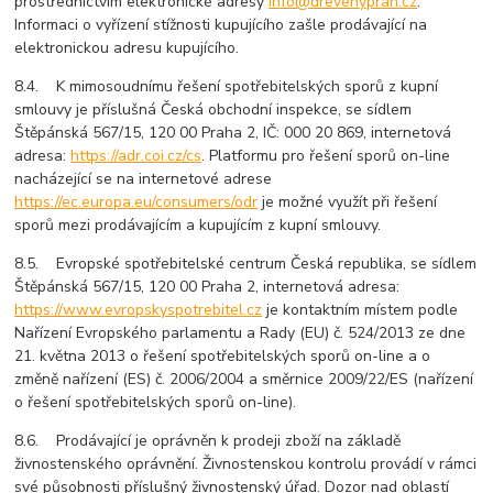
prostřednictvím elektronické adresy
info@drevenyprah.cz
.
Informaci o vyřízení stížnosti kupujícího zašle prodávající na
elektronickou adresu kupujícího.
8.4. K mimosoudnímu řešení spotřebitelských sporů z kupní
smlouvy je příslušná Česká obchodní inspekce, se sídlem
Štěpánská 567/15, 120 00 Praha 2, IČ: 000 20 869, internetová
adresa:
https://adr.coi.cz/cs
. Platformu pro řešení sporů on-line
nacházející se na internetové adrese
https://ec.europa.eu/consumers/odr
je možné využít při řešení
sporů mezi prodávajícím a kupujícím z kupní smlouvy.
8.5. Evropské spotřebitelské centrum Česká republika, se sídlem
Štěpánská 567/15, 120 00 Praha 2, internetová adresa:
https://www.evropskyspotrebitel.cz
je kontaktním místem podle
Nařízení Evropského parlamentu a Rady (EU) č. 524/2013 ze dne
21. května 2013 o řešení spotřebitelských sporů on-line a o
změně nařízení (ES) č. 2006/2004 a směrnice 2009/22/ES (nařízení
o řešení spotřebitelských sporů on-line).
8.6. Prodávající je oprávněn k prodeji zboží na základě
živnostenského oprávnění. Živnostenskou kontrolu provádí v rámci
své působnosti příslušný živnostenský úřad. Dozor nad oblastí