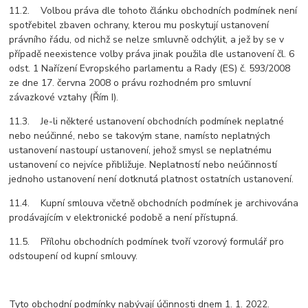
11.2. Volbou práva dle tohoto článku obchodních podmínek není
spotřebitel zbaven ochrany, kterou mu poskytují ustanovení
právního řádu, od nichž se nelze smluvně odchýlit, a jež by se v
případě neexistence volby práva jinak použila dle ustanovení čl. 6
odst. 1 Nařízení Evropského parlamentu a Rady (ES) č. 593/2008
ze dne 17. června 2008 o právu rozhodném pro smluvní
závazkové vztahy (Řím I).
11.3. Je-li některé ustanovení obchodních podmínek neplatné
nebo neúčinné, nebo se takovým stane, namísto neplatných
ustanovení nastoupí ustanovení, jehož smysl se neplatnému
ustanovení co nejvíce přibližuje. Neplatností nebo neúčinností
jednoho ustanovení není dotknutá platnost ostatních ustanovení.
11.4. Kupní smlouva včetně obchodních podmínek je archivována
prodávajícím v elektronické podobě a není přístupná.
11.5. Přílohu obchodních podmínek tvoří vzorový formulář pro
odstoupení od kupní smlouvy.
Tyto obchodní podmínky nabývají účinnosti dnem 1. 1. 2022.