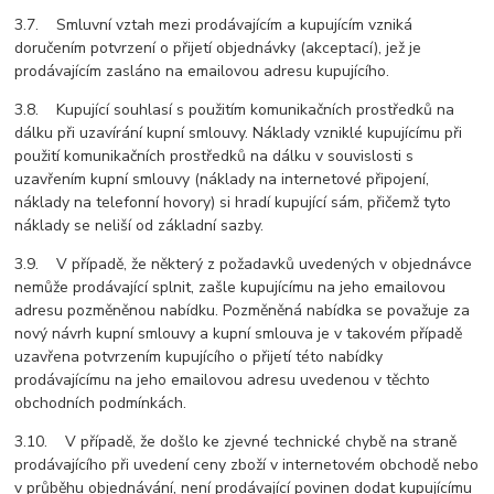
3.7. Smluvní vztah mezi prodávajícím a kupujícím vzniká
doručením potvrzení o přijetí objednávky (akceptací), jež je
prodávajícím zasláno na emailovou adresu kupujícího.
3.8. Kupující souhlasí s použitím komunikačních prostředků na
dálku při uzavírání kupní smlouvy. Náklady vzniklé kupujícímu při
použití komunikačních prostředků na dálku v souvislosti s
uzavřením kupní smlouvy (náklady na internetové připojení,
náklady na telefonní hovory) si hradí kupující sám, přičemž tyto
náklady se neliší od základní sazby.
3.9. V případě, že některý z požadavků uvedených v objednávce
nemůže prodávající splnit, zašle kupujícímu na jeho emailovou
adresu pozměněnou nabídku. Pozměněná nabídka se považuje za
nový návrh kupní smlouvy a kupní smlouva je v takovém případě
uzavřena potvrzením kupujícího o přijetí této nabídky
prodávajícímu na jeho emailovou adresu uvedenou v těchto
obchodních podmínkách.
3.10. V případě, že došlo ke zjevné technické chybě na straně
prodávajícího při uvedení ceny zboží v internetovém obchodě nebo
v průběhu objednávání, není prodávající povinen dodat kupujícímu