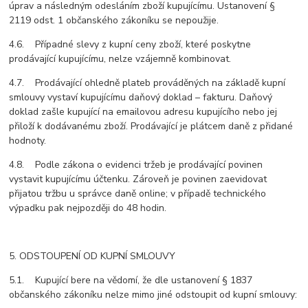
úprav a následným odesláním zboží kupujícímu. Ustanovení §
2119 odst. 1 občanského zákoníku se nepoužije.
4.6. Případné slevy z kupní ceny zboží, které poskytne
prodávající kupujícímu, nelze vzájemně kombinovat.
4.7. Prodávající ohledně plateb prováděných na základě kupní
smlouvy vystaví kupujícímu daňový doklad – fakturu. Daňový
doklad zašle kupující na emailovou adresu kupujícího nebo jej
přiloží k dodávanému zboží. Prodávající je plátcem daně z přidané
hodnoty.
4.8. Podle zákona o evidenci tržeb je prodávající povinen
vystavit kupujícímu účtenku. Zároveň je povinen zaevidovat
přijatou tržbu u správce daně online; v případě technického
výpadku pak nejpozději do 48 hodin.
5. ODSTOUPENÍ OD KUPNÍ SMLOUVY
5.1. Kupující bere na vědomí, že dle ustanovení § 1837
občanského zákoníku nelze mimo jiné odstoupit od kupní smlouvy: