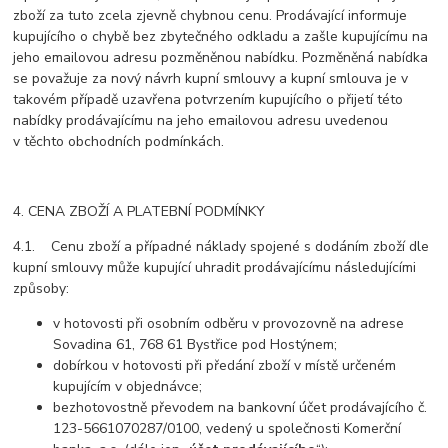
zboží za tuto zcela zjevně chybnou cenu. Prodávající informuje
kupujícího o chybě bez zbytečného odkladu a zašle kupujícímu na
jeho emailovou adresu pozměněnou nabídku. Pozměněná nabídka
se považuje za nový návrh kupní smlouvy a kupní smlouva je v
takovém případě uzavřena potvrzením kupujícího o přijetí této
nabídky prodávajícímu na jeho emailovou adresu uvedenou
v těchto obchodních podmínkách.
4. CENA ZBOŽÍ A PLATEBNÍ PODMÍNKY
4.1. Cenu zboží a případné náklady spojené s dodáním zboží dle
kupní smlouvy může kupující uhradit prodávajícímu následujícími
způsoby:
v hotovosti při osobním odběru v provozovně na adrese
Sovadina 61, 768 61 Bystřice pod Hostýnem;
dobírkou v hotovosti při předání zboží v místě určeném
kupujícím v objednávce;
bezhotovostně převodem na bankovní účet prodávajícího č.
123-5661070287/0100, vedený u společnosti Komerční