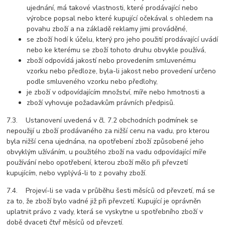
ujednání, má takové vlastnosti, které prodávající nebo
výrobce popsal nebo které kupující očekával s ohledem na
povahu zboží a na základě reklamy jimi prováděné,
se zboží hodí k účelu, který pro jeho použití prodávající uvádí
nebo ke kterému se zboží tohoto druhu obvykle používá,
zboží odpovídá jakostí nebo provedením smluvenému
vzorku nebo předloze, byla-li jakost nebo provedení určeno
podle smluveného vzorku nebo předlohy,
je zboží v odpovídajícím množství, míře nebo hmotnosti a
zboží vyhovuje požadavkům právních předpisů.
7.3. Ustanovení uvedená v čl. 7.2 obchodních podmínek se
nepoužijí u zboží prodávaného za nižší cenu na vadu, pro kterou
byla nižší cena ujednána, na opotřebení zboží způsobené jeho
obvyklým užíváním, u použitého zboží na vadu odpovídající míře
používání nebo opotřebení, kterou zboží mělo při převzetí
kupujícím, nebo vyplývá-li to z povahy zboží.
7.4. Projeví-li se vada v průběhu šesti měsíců od převzetí, má se
za to, že zboží bylo vadné již při převzetí. Kupující je oprávněn
uplatnit právo z vady, která se vyskytne u spotřebního zboží v
době dvaceti čtyř měsíců od převzetí.