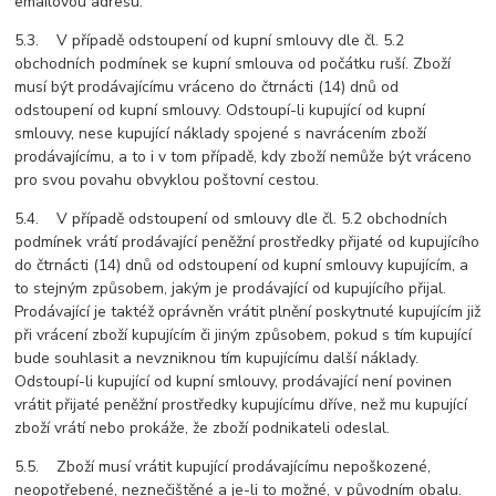
emailovou adresu.
5.3. V případě odstoupení od kupní smlouvy dle čl. 5.2
obchodních podmínek se kupní smlouva od počátku ruší. Zboží
musí být prodávajícímu vráceno do čtrnácti (14) dnů od
odstoupení od kupní smlouvy. Odstoupí-li kupující od kupní
smlouvy, nese kupující náklady spojené s navrácením zboží
prodávajícímu, a to i v tom případě, kdy zboží nemůže být vráceno
pro svou povahu obvyklou poštovní cestou.
5.4. V případě odstoupení od smlouvy dle čl. 5.2 obchodních
podmínek vrátí prodávající peněžní prostředky přijaté od kupujícího
do čtrnácti (14) dnů od odstoupení od kupní smlouvy kupujícím, a
to stejným způsobem, jakým je prodávající od kupujícího přijal.
Prodávající je taktéž oprávněn vrátit plnění poskytnuté kupujícím již
při vrácení zboží kupujícím či jiným způsobem, pokud s tím kupující
bude souhlasit a nevzniknou tím kupujícímu další náklady.
Odstoupí-li kupující od kupní smlouvy, prodávající není povinen
vrátit přijaté peněžní prostředky kupujícímu dříve, než mu kupující
zboží vrátí nebo prokáže, že zboží podnikateli odeslal.
5.5. Zboží musí vrátit kupující prodávajícímu nepoškozené,
neopotřebené, neznečištěné a je-li to možné, v původním obalu.