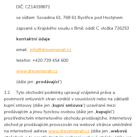
DIČ: CZ14038871
se sídlem: Sovadina 61, 768 61 Bystřice pod Hostýnem
zapsané u Krajského soudu v Brně, oddíl C, vložka 726253
kontaktní údaje
email:
info@drevenyprah.cz
telefon: +420 739 454 600
www.drevenyprah.cz
(dále jen „
prodávající
“)
1.2. Tyto obchodní podmínky upravují vzájemná práva a
povinnosti smluvních stran vzniklé v souvislosti nebo na základě
kupní smlouvy (dále jen „
kupní smlouva
“) uzavírané mezi
prodávajícím a jinou fyzickou osobou (dále jen „
kupujíc
í“)
prostřednictvím internetového obchodu prodávajícího. Internetový
obchod je prodávajícím provozován na webové stránce umístněné
na internetové adrese
www.drevenyprah.cz
(dále jen „
webová