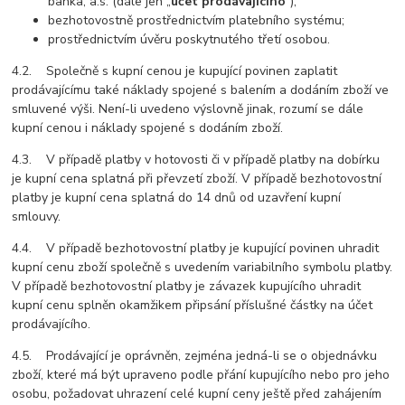
banka, a.s. (dále jen „
účet prodávajícího
“);
bezhotovostně prostřednictvím platebního systému;
prostřednictvím úvěru poskytnutého třetí osobou.
4.2. Společně s kupní cenou je kupující povinen zaplatit
prodávajícímu také náklady spojené s balením a dodáním zboží ve
smluvené výši. Není-li uvedeno výslovně jinak, rozumí se dále
kupní cenou i náklady spojené s dodáním zboží.
4.3. V případě platby v hotovosti či v případě platby na dobírku
je kupní cena splatná při převzetí zboží. V případě bezhotovostní
platby je kupní cena splatná do 14 dnů od uzavření kupní
smlouvy.
4.4. V případě bezhotovostní platby je kupující povinen uhradit
kupní cenu zboží společně s uvedením variabilního symbolu platby.
V případě bezhotovostní platby je závazek kupujícího uhradit
kupní cenu splněn okamžikem připsání příslušné částky na účet
prodávajícího.
4.5. Prodávající je oprávněn, zejména jedná-li se o objednávku
zboží, které má být upraveno podle přání kupujícího nebo pro jeho
osobu, požadovat uhrazení celé kupní ceny ještě před zahájením