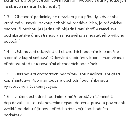
stránka
“), a to prostřednictvím rozhraní webové stránky (dále jen
„
webové rozhraní obchodu
“).
1.3. Obchodní podmínky se nevztahují na případy, kdy osoba,
která má v úmyslu nakoupit zboží od prodávajícího, je právnickou
osobou či osobou, jež jedná při objednávání zboží v rámci své
podnikatelské činnosti nebo v rámci svého samostatného výkonu
povolání.
1.4. Ustanovení odchylná od obchodních podmínek je možné
sjednat v kupní smlouvě. Odchylná ujednání v kupní smlouvě mají
přednost před ustanoveními obchodních podmínek.
1.5. Ustanovení obchodních podmínek jsou nedílnou součástí
kupní smlouvy. Kupní smlouva a obchodní podmínky jsou
vyhotoveny v českém jazyce.
1.6. Znění obchodních podmínek může prodávající měnit či
doplňovat. Tímto ustanovením nejsou dotčena práva a povinnosti
vzniklá po dobu účinnosti předchozího znění obchodních
podmínek.