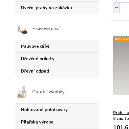
Dveřní prahy na zakázku
Palivové dříví
Palivové dříví
Dřevěné brikety
Dřevní odpad
Ostatní výrobky
Hoblované polotovary
Práh - b
8 cm, tl
Pilařská výroba
101,6