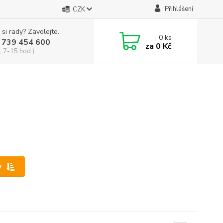
Přihlášení
CZK
 si rady? Zavolejte.
0
ks
 739 454 600
za
0 Kč
, 7-15 hod.)
y