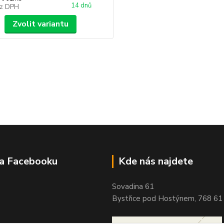
14 dnů
z DPH
Zvolit variantu
na Facebooku
Kde nás najdete
Sovadina 61
Bystřice pod Hostýnem, 768 61