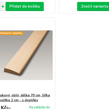
Přidat do košíku
Zvolit variantu
ukový, oblý, délka 70 cm, šířka
oušťka 2 cm - s doplňky
 Kč
Na zakázku do
/
ks