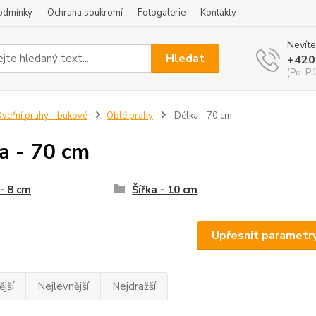
odmínky
Ochrana soukromí
Fotogalerie
Kontakty
Nevíte
Hledat
+420
(Po-Pá
veřní prahy - bukové
Oblé prahy
Délka - 70 cm
a - 70 cm
 - 8 cm
Šířka - 10 cm
Upřesnit parametr
jší
Nejlevnější
Nejdražší