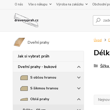
O nás
Vše o nákupu
Výroba na zakázku
Obchodní p
Úvod
D
Dveřní prahy
Délk
Jak si vybrat práh
Šířka
Dveřní prahy - bukové
S oblou hranou
S šikmou hranou
Oblé prahy
Nejnově