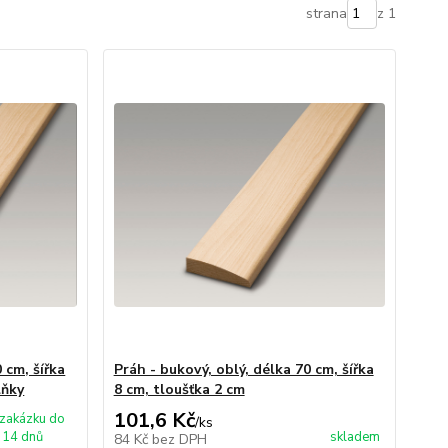
strana
z 1
 cm, šířka
Práh - bukový, oblý, délka 70 cm, šířka
lňky
8 cm, tloušťka 2 cm
101,6 Kč
zakázku do
/
ks
14 dnů
skladem
84 Kč
bez DPH