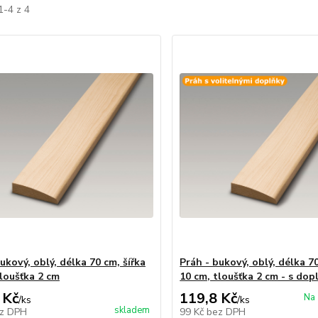
1-4 z 4
ukový, oblý, délka 70 cm, šířka
Práh - bukový, oblý, délka 70
tloušťka 2 cm
10 cm, tloušťka 2 cm - s dop
 Kč
119,8 Kč
Na 
/
ks
/
ks
skladem
z DPH
99 Kč
bez DPH