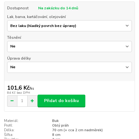
Dostupnost
Na zakázku do 14 dnů
Lak, barva, kartáčování, olejování
Těsnění
Úprava délky
101,6 Kč
/
ks
84 Kč
bez DPH
Přidat do košíku
Materiál:
Buk
Profil:
Oblý práh
Délka:
70 cm (+ cca 2 cm nadměrek)
Šířka:
8 cm