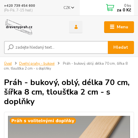
0
ks
+420 739 454 600
CZK
za
0 Kč
(Po-Pá, 7-15 hod.)
Menu
Hledat
Úvod
Dveřní prahy - bukové
Práh - bukový, oblý, délka 70 cm, šířka 8
cm, tloušťka 2 cm - s doplňky
Práh - bukový, oblý, délka 70 cm,
šířka 8 cm, tloušťka 2 cm - s
doplňky