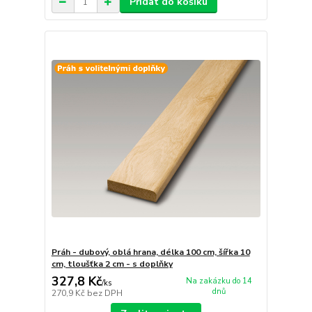
Přidat do košíku
Práh - dubový, oblá hrana, délka 100 cm, šířka 10
cm, tloušťka 2 cm - s doplňky
327,8 Kč
Na zakázku do 14
/
ks
dnů
270,9 Kč
bez DPH