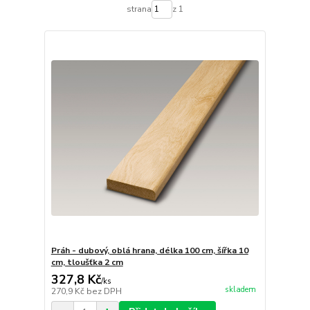
strana
z 1
Práh - dubový, oblá hrana, délka 100 cm, šířka 10
cm, tloušťka 2 cm
327,8 Kč
/
ks
skladem
270,9 Kč
bez DPH