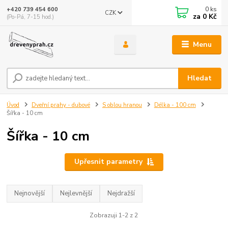
0
ks
+420 739 454 600
CZK
za
0 Kč
(Po-Pá, 7-15 hod.)
Menu
Hledat
Úvod
Dveřní prahy - dubové
S oblou hranou
Délka - 100 cm
Šířka - 10 cm
Šířka - 10 cm
Upřesnit parametry
Nejnovější
Nejlevnější
Nejdražší
Zobrazuji 1-2 z 2