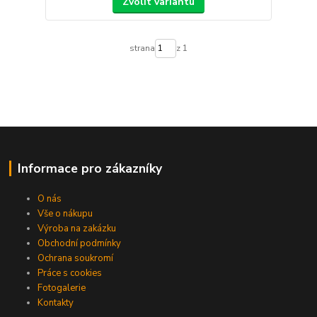
Zvolit variantu
strana
z 1
Informace pro zákazníky
O nás
Vše o nákupu
Výroba na zakázku
Obchodní podmínky
Ochrana soukromí
Práce s cookies
Fotogalerie
Kontakty