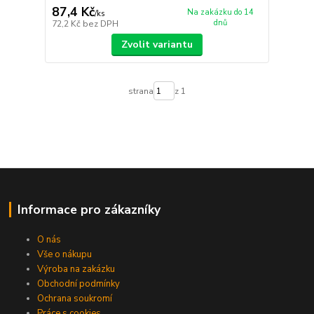
87,4 Kč
Na zakázku do 14
/
ks
dnů
72,2 Kč
bez DPH
Zvolit variantu
strana
z 1
Informace pro zákazníky
O nás
Vše o nákupu
Výroba na zakázku
Obchodní podmínky
Ochrana soukromí
Práce s cookies