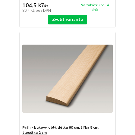
104,5 Kč
Na zakázku do 14
/
ks
dnů
86,4 Kč
bez DPH
Zvolit variantu
Práh - bukový, oblý, délka 60 cm, šířka 8 cm,
tloušťka 2 cm