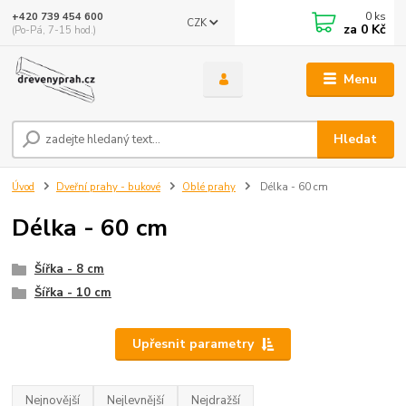
0
ks
+420 739 454 600
CZK
za
0 Kč
(Po-Pá, 7-15 hod.)
Menu
Hledat
Úvod
Dveřní prahy - bukové
Oblé prahy
Délka - 60 cm
Délka - 60 cm
Šířka - 8 cm
Šířka - 10 cm
Upřesnit parametry
Nejnovější
Nejlevnější
Nejdražší