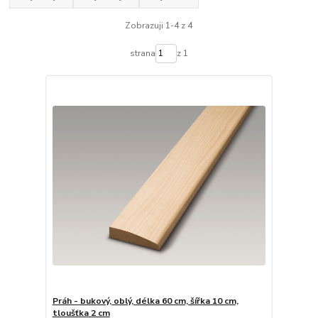
Zobrazuji 1-4 z 4
strana
z 1
Práh - bukový, oblý, délka 60 cm, šířka 10 cm,
tloušťka 2 cm