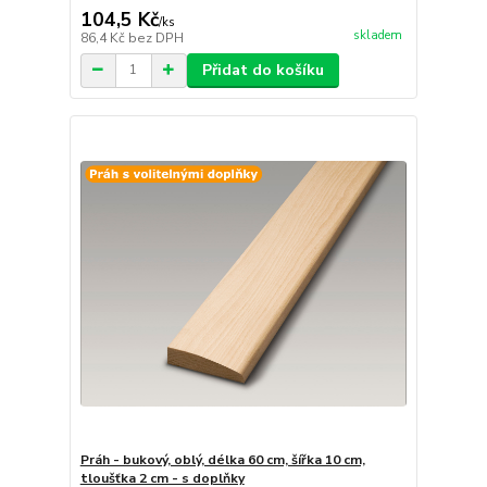
104,5 Kč
/
ks
skladem
86,4 Kč
bez DPH
Přidat do košíku
Práh - bukový, oblý, délka 60 cm, šířka 10 cm,
tloušťka 2 cm - s doplňky