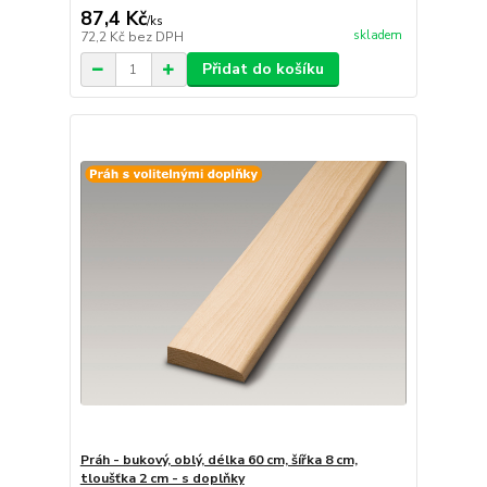
87,4 Kč
/
ks
skladem
72,2 Kč
bez DPH
Přidat do košíku
Práh - bukový, oblý, délka 60 cm, šířka 8 cm,
tloušťka 2 cm - s doplňky