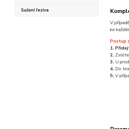
Komple
Sušení řeziva
V případ
ke každé
Postup 
1. Přide
2.
Zvolt
3.
U prod
4.
Do te
5.
V příp