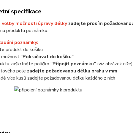
tní specifikace
ě
volby možnosti úpravy délky
zadejte prosím požadovanou
mu produktu poznámku.
zadání poznámky:
jte
produkt do košíku
e možnost
"Pokračovat do košíku"
uktu zaškrtněte políčko
"Připojit poznámku"
(viz obrázek níže)
xtového pole
zadejte požadovanou délku prahu v mm
adě více kusů zadejte požadovanou délku každého z nich