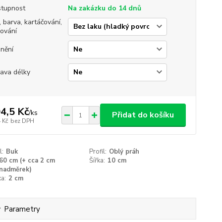
tupnost
Na zakázku do 14 dnů
, barva, kartáčování,
jování
nění
ava délky
4,5 Kč
/
ks
Přidat do košíku
 Kč
bez DPH
l:
Buk
Profil:
Oblý práh
60 cm (+ cca 2 cm
Šířka:
10 cm
nadměrek)
a:
2 cm
Parametry