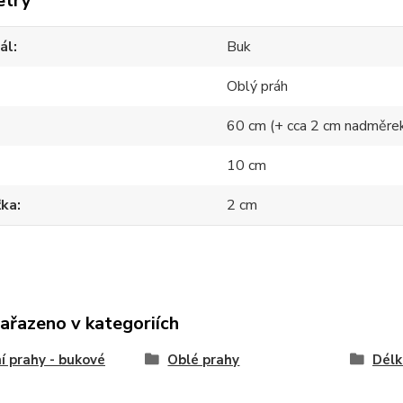
etry
ál
Buk
Oblý práh
60 cm (+ cca 2 cm nadměre
10 cm
ťka
2 cm
zařazeno v kategoriích
í prahy - bukové
Oblé prahy
Délk