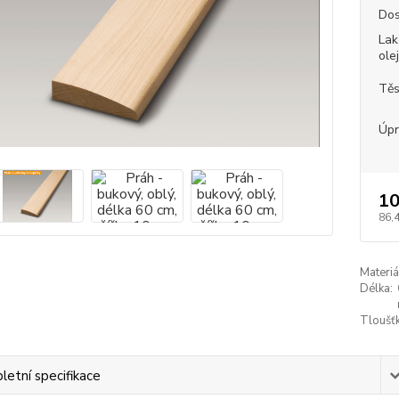
Dos
Lak
ole
Těs
Úpr
10
86,4
Materiá
Délka:
Tloušťk
etní specifikace