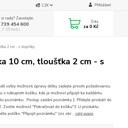
Přihlášení
CZK
 si rady? Zavolejte.
0
ks
 739 454 600
za
0 Kč
, 7-15 hod.)
šťka 2 cm - s doplňky
ka 10 cm, tloušťka 2 cm - s
adě volby možnosti úpravy délky zadejte prosím požadovanou
u v nákupním košíku, kde je možnost připojit ke každému
tu poznámku. Postup zadání poznámky:1. Přidejte produkt do
2. Zvolte možnost "Pokračovat do košíku"3. U produktu
ěte políčko "Připojit poznámku" (viz obr...
celý popis