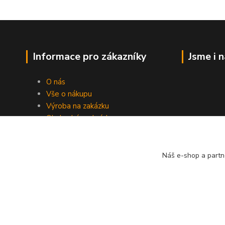
Informace pro zákazníky
Jsme i 
O nás
Vše o nákupu
Výroba na zakázku
Obchodní podmínky
Ochrana soukromí
Práce s cookies
Fotogalerie
Náš e-shop a partn
Kontakty