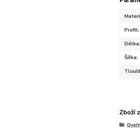
Param
Materi
Profil
Délka
Šířka
Tlouš
Zboží 
Dveřn