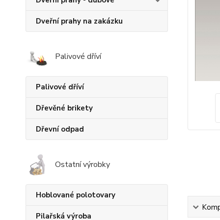
Dveřní prahy - dubové
Dveřní prahy na zakázku
Palivové dříví
Palivové dříví
Dřevěné brikety
Dřevní odpad
Ostatní výrobky
Hoblované polotovary
Kompl
Pilařská výroba