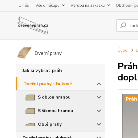
O nás
Vše o nákupu
Výroba na zakázku
Obchodní p
Úvod
D
Dveřní prahy
Práh
Jak si vybrat práh
dopl
Dveřní prahy - bukové
S oblou hranou
S šikmou hranou
Oblé prahy