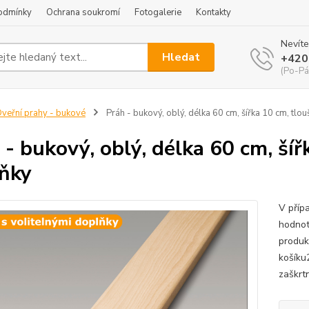
odmínky
Ochrana soukromí
Fotogalerie
Kontakty
Nevíte
Hledat
+420
(Po-Pá
veřní prahy - bukové
Práh - bukový, oblý, délka 60 cm, šířka 10 cm, tlou
 - bukový, oblý, délka 60 cm, šíř
ňky
V příp
hodnot
produk
košíku
zaškrtn