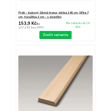
Práh - bukový, šikmá hrana, délka 145 cm, šířka 7
cm, tloušťka 2 cm - s doplňky
153,9 Kč
Na zakázku do 14
/
ks
dnů
127,2 Kč
bez DPH
Zvolit variantu