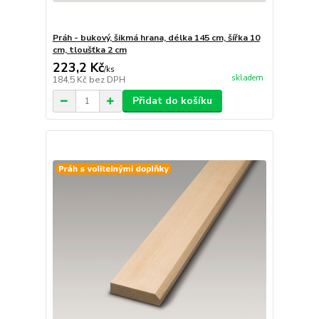
Práh - bukový, šikmá hrana, délka 145 cm, šířka 10
cm, tloušťka 2 cm
223,2 Kč
/
ks
skladem
184,5 Kč
bez DPH
Přidat do košíku