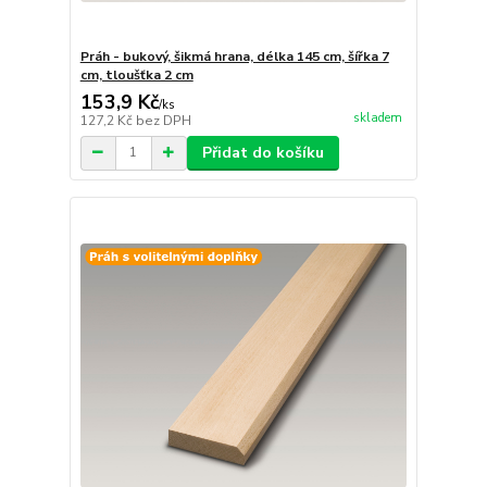
Práh - bukový, šikmá hrana, délka 145 cm, šířka 7
cm, tloušťka 2 cm
153,9 Kč
/
ks
skladem
127,2 Kč
bez DPH
Přidat do košíku