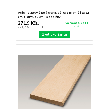
Práh - bukový, šikmá hrana, délka 145 cm, šířka 12
cm, tloušťka 2 cm - s doplňky
271,9 Kč
Na zakázku do 14
/
ks
dnů
224,7 Kč
bez DPH
Zvolit variantu