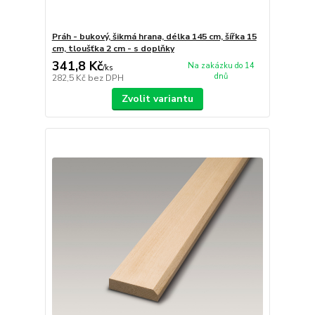
Práh - bukový, šikmá hrana, délka 145 cm, šířka 15
cm, tloušťka 2 cm - s doplňky
341,8 Kč
Na zakázku do 14
/
ks
dnů
282,5 Kč
bez DPH
Zvolit variantu