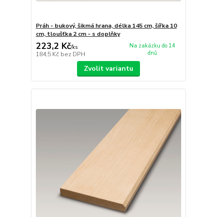
Práh - bukový, šikmá hrana, délka 145 cm, šířka 10
cm, tloušťka 2 cm - s doplňky
223,2 Kč
Na zakázku do 14
/
ks
dnů
184,5 Kč
bez DPH
Zvolit variantu