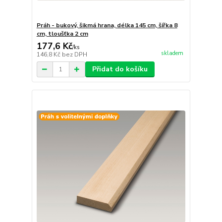
Práh - bukový, šikmá hrana, délka 145 cm, šířka 8
cm, tloušťka 2 cm
177,6 Kč
/
ks
skladem
146,8 Kč
bez DPH
Přidat do košíku