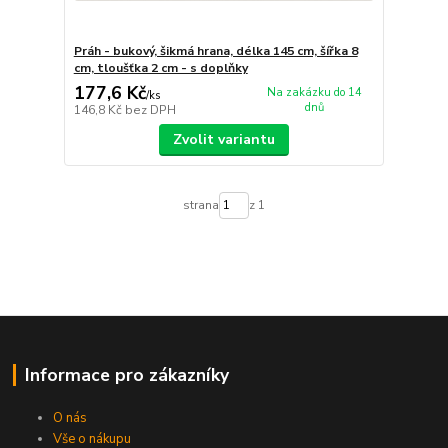
Práh - bukový, šikmá hrana, délka 145 cm, šířka 8
cm, tloušťka 2 cm - s doplňky
177,6 Kč
Na zakázku do 14
/
ks
dnů
146,8 Kč
bez DPH
Zvolit variantu
strana
z 1
Informace pro zákazníky
O nás
Vše o nákupu