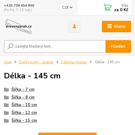
0
ks
+420 739 454 600
CZK
za
0 Kč
(Po-Pá, 7-15 hod.)
Menu
Hledat
Úvod
Dveřní prahy - bukové
S šikmou hranou
Délka - 145 cm
Délka - 145 cm
Šířka - 7 cm
Šířka - 8 cm
Šířka - 10 cm
Šířka - 12 cm
Šířka - 15 cm