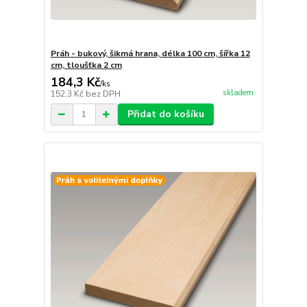
Práh - bukový, šikmá hrana, délka 100 cm, šířka 12
cm, tloušťka 2 cm
184,3 Kč
/
ks
skladem
152,3 Kč
bez DPH
Přidat do košíku