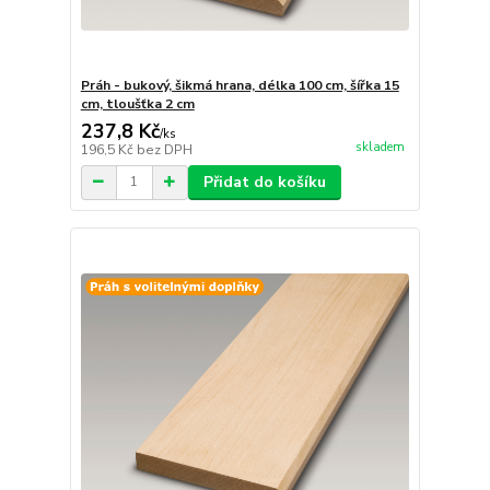
Práh - bukový, šikmá hrana, délka 100 cm, šířka 15
cm, tloušťka 2 cm
237,8 Kč
/
ks
skladem
196,5 Kč
bez DPH
Přidat do košíku