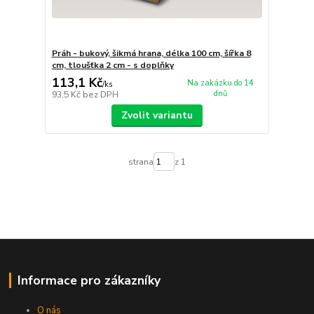
Práh - bukový, šikmá hrana, délka 100 cm, šířka 8
cm, tloušťka 2 cm - s doplňky
113,1 Kč
Na zakázku do 14
/
ks
dnů
93,5 Kč
bez DPH
Zvolit variantu
strana
z 1
Informace pro zákazníky
O nás