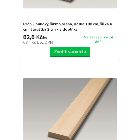
Práh - bukový, šikmá hrana, délka 100 cm, šířka 6
cm, tloušťka 2 cm - s doplňky
82,8 Kč
Na zakázku do 14
/
ks
dnů
68,4 Kč
bez DPH
Zvolit variantu