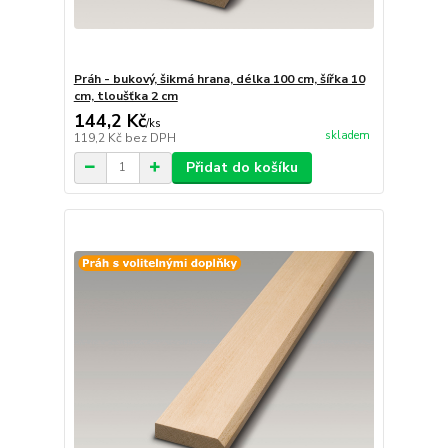
Práh - bukový, šikmá hrana, délka 100 cm, šířka 10
cm, tloušťka 2 cm
144,2 Kč
/
ks
skladem
119,2 Kč
bez DPH
Přidat do košíku