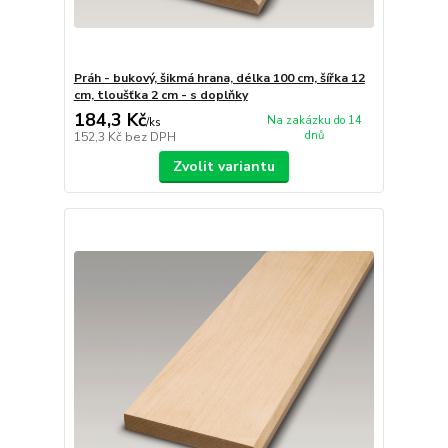
Práh - bukový, šikmá hrana, délka 100 cm, šířka 12
cm, tloušťka 2 cm - s doplňky
184,3 Kč
Na zakázku do 14
/
ks
dnů
152,3 Kč
bez DPH
Zvolit variantu