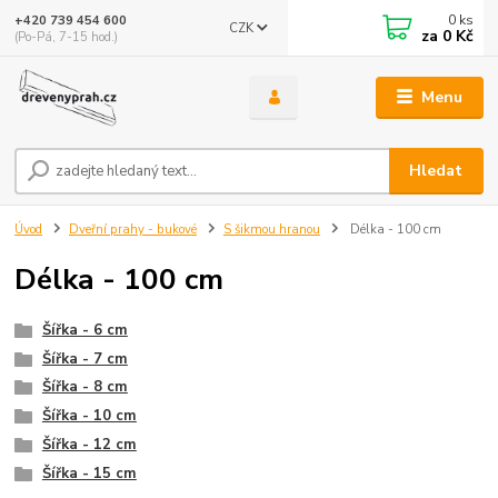
0
ks
+420 739 454 600
CZK
za
0 Kč
(Po-Pá, 7-15 hod.)
Menu
Hledat
Úvod
Dveřní prahy - bukové
S šikmou hranou
Délka - 100 cm
Délka - 100 cm
Šířka - 6 cm
Šířka - 7 cm
Šířka - 8 cm
Šířka - 10 cm
Šířka - 12 cm
Šířka - 15 cm