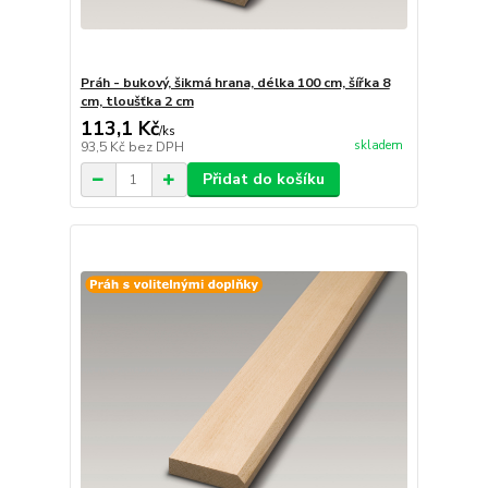
Práh - bukový, šikmá hrana, délka 100 cm, šířka 8
cm, tloušťka 2 cm
113,1 Kč
/
ks
skladem
93,5 Kč
bez DPH
Přidat do košíku