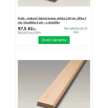
Práh - bukový, šikmá hrana, délka 100 cm, šířka 7
cm, tloušťka 2 cm - s doplňky
97,5 Kč
Na zakázku do 14
/
ks
dnů
80,6 Kč
bez DPH
Zvolit variantu