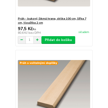
Práh - bukový, šikmá hrana, délka 100 cm, šířka 7
cm, tloušťka 2 cm
97,5 Kč
/
ks
skladem
80,6 Kč
bez DPH
Přidat do košíku