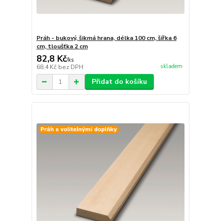
Práh - bukový, šikmá hrana, délka 100 cm, šířka 6
cm, tloušťka 2 cm
82,8 Kč
/
ks
skladem
68,4 Kč
bez DPH
Přidat do košíku