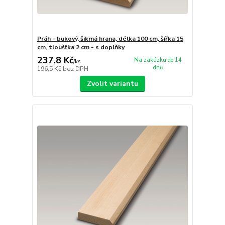
Práh - bukový, šikmá hrana, délka 100 cm, šířka 15
cm, tloušťka 2 cm - s doplňky
237,8 Kč
Na zakázku do 14
/
ks
dnů
196,5 Kč
bez DPH
Zvolit variantu