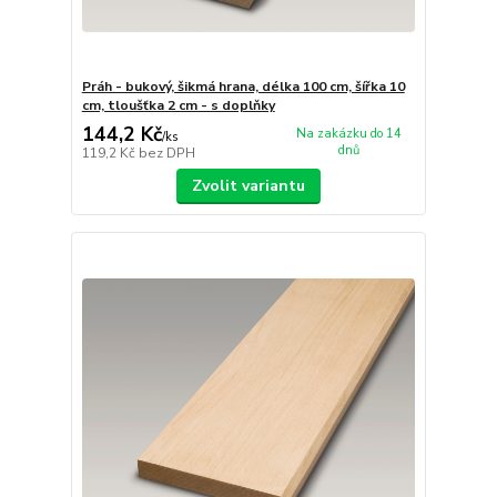
Práh - bukový, šikmá hrana, délka 100 cm, šířka 10
cm, tloušťka 2 cm - s doplňky
144,2 Kč
Na zakázku do 14
/
ks
dnů
119,2 Kč
bez DPH
Zvolit variantu