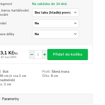
tupnost
Na zakázku do 14 dnů
, barva, kartáčování,
jování
nění
ava délky
3,1 Kč
/
ks
Přidat do košíku
 Kč
bez DPH
l:
Buk
Profil:
Šikmá hrana
90 cm (+ cca 2 cm
Šířka:
8 cm
nadměrek)
a:
2 cm
Parametry