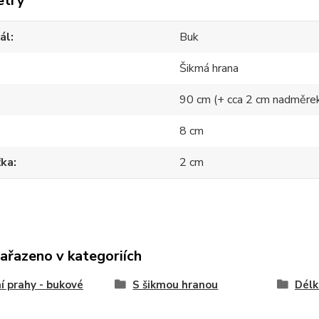
etry
ál
Buk
Šikmá hrana
90 cm (+ cca 2 cm nadměre
8 cm
ťka
2 cm
zařazeno v kategoriích
í prahy - bukové
S šikmou hranou
Délk