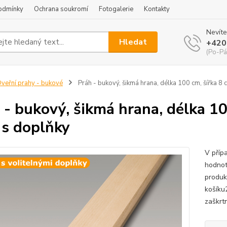
odmínky
Ochrana soukromí
Fotogalerie
Kontakty
Nevíte
Hledat
+420
(Po-Pá
veřní prahy - bukové
Práh - bukový, šikmá hrana, délka 100 cm, šířka 8 
 - bukový, šikmá hrana, délka 10
 s doplňky
V příp
hodnot
produk
košíku
zaškrtn