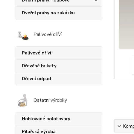
Dveřní prahy - dubové
Dveřní prahy na zakázku
Palivové dříví
Palivové dříví
Dřevěné brikety
Dřevní odpad
Ostatní výrobky
Hoblované polotovary
Kompl
Pilařská výroba