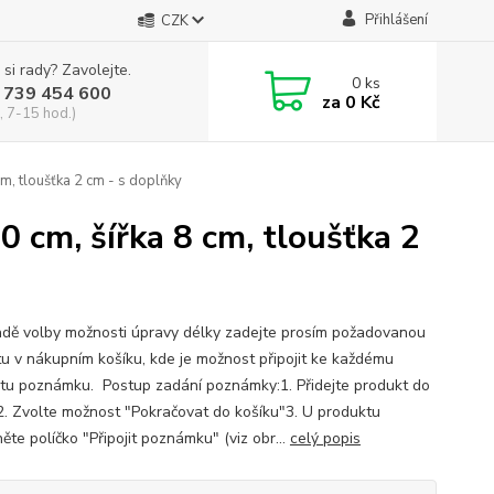
Přihlášení
CZK
 si rady? Zavolejte.
0
ks
 739 454 600
za
0 Kč
, 7-15 hod.)
cm, tloušťka 2 cm - s doplňky
0 cm, šířka 8 cm, tloušťka 2
adě volby možnosti úpravy délky zadejte prosím požadovanou
u v nákupním košíku, kde je možnost připojit ke každému
tu poznámku. Postup zadání poznámky:1. Přidejte produkt do
2. Zvolte možnost "Pokračovat do košíku"3. U produktu
ěte políčko "Připojit poznámku" (viz obr...
celý popis