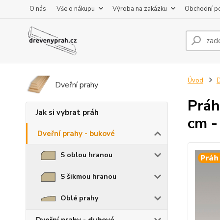
O nás
Vše o nákupu
Výroba na zakázku
Obchodní p
Úvod
D
Dveřní prahy
Práh
Jak si vybrat práh
cm -
Dveřní prahy - bukové
S oblou hranou
S šikmou hranou
Oblé prahy