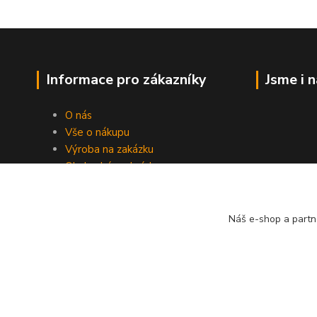
Informace pro zákazníky
Jsme i 
O nás
Vše o nákupu
Výroba na zakázku
Obchodní podmínky
Ochrana soukromí
Práce s cookies
Fotogalerie
Náš e-shop a partn
Kontakty