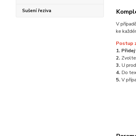
Komple
Sušení řeziva
V případ
ke každé
Postup 
1. Přide
2.
Zvolt
3.
U prod
4.
Do te
5.
V příp