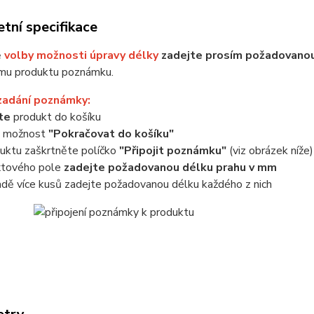
tní specifikace
ě
volby možnosti úpravy délky
zadejte prosím požadovanou
mu produktu poznámku.
zadání poznámky:
jte
produkt do košíku
e možnost
"Pokračovat do košíku"
uktu zaškrtněte políčko
"Připojit poznámku"
(viz obrázek níže)
xtového pole
zadejte požadovanou délku prahu v mm
adě více kusů zadejte požadovanou délku každého z nich