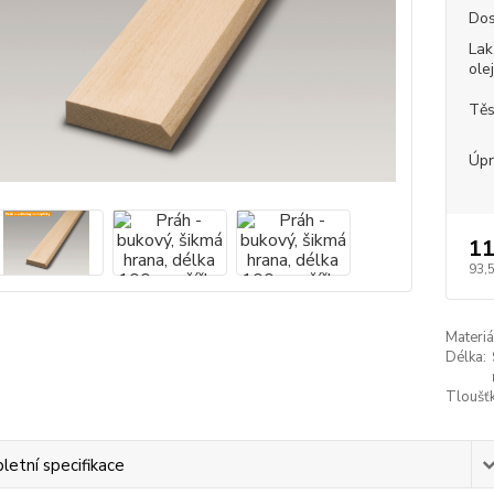
Dos
Lak
ole
Těs
Úpr
11
93,5
Materiá
Délka:
Tloušťk
etní specifikace