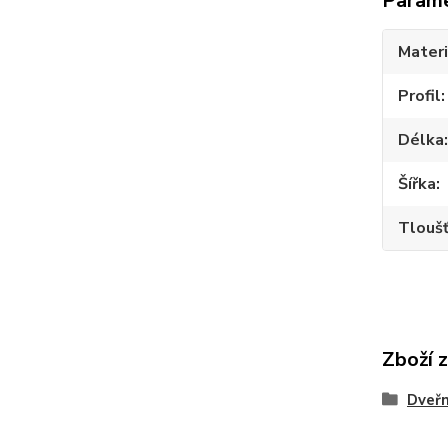
Param
Materi
Profil
Délka
Šířka
Tlouš
Zboží 
Dveřn